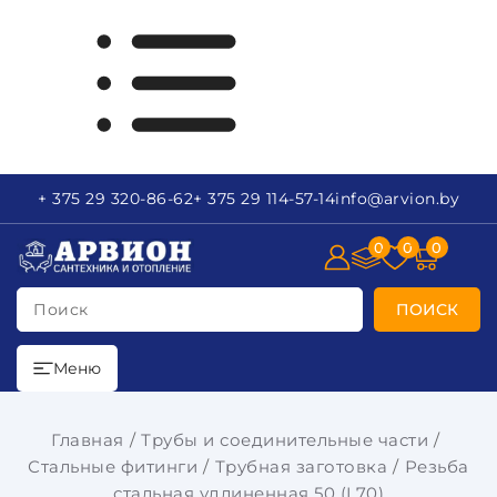
+ 375 29
320-86-62
+ 375 29
114-57-14
info
@arvion.by
0
0
0
Поиск
ПОИСК
Меню
Главная
Трубы и соединительные части
Стальные фитинги
Трубная заготовка
Резьба
стальная удлиненная 50 (L70)