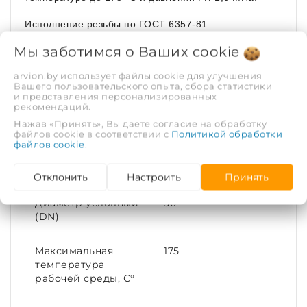
Исполнение резьбы по ГОСТ 6357-81
ХАРАКТЕРИСТИКИ
Мы заботимся о Ваших
cookie
arvion.by использует файлы cookie для улучшения
Вашего пользовательского опыта, сбора статистики
Рабочая среда
Вода, пар | Газ
и представления персонализированных
рекомендаций.
Рабочее давление,
1.6
Нажав «Принять», Вы даете согласие на обработку
файлов cookie в соответствии с
Политикой обработки
МПа
файлов cookie
.
Покрытие
Без покрытия
Отклонить
Настроить
Принять
Диаметр условный
50
(DN)
Максимальная
175
температура
рабочей среды, С°