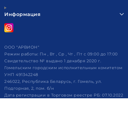
Информация
ООО "АРВИОН"
Режим работы:
Пн , Вт , Ср , Чт , Пт c 09:00 до 17:00
Свидетельство № выдано 1 декабря 2020 г.
Гомельским городским исполнительным комитетом
УНП 491342248
246022, Республика Беларусь, г. Гомель, ул.
Подгорная, 2, пом. б/н
Дата регистрации в Торговом реестре РБ: 07.10.2022
Рассмотрение обращений потребителей, телефон
+375 (29) 320-86-62, +375 (29) 114-57-14, email:
info@arvion.by