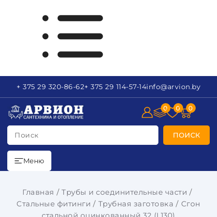
+ 375 29
320-86-62
+ 375 29
114-57-14
info
@arvion.by
0
0
0
Поиск
ПОИСК
Меню
Главная
Трубы и соединительные части
Стальные фитинги
Трубная заготовка
Сгон
стальной оцинкованный 32 (L130)