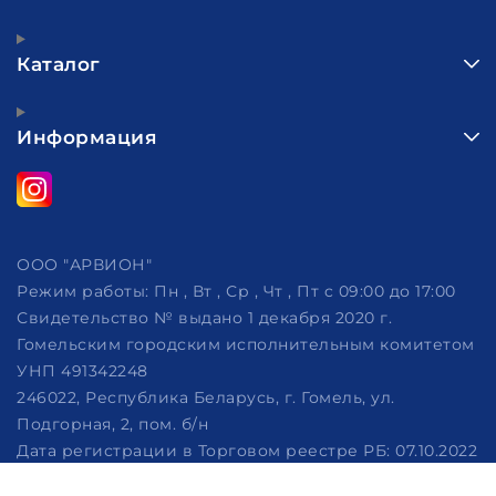
Каталог
Информация
ООО "АРВИОН"
Режим работы:
Пн , Вт , Ср , Чт , Пт c 09:00 до 17:00
Свидетельство № выдано 1 декабря 2020 г.
Гомельским городским исполнительным комитетом
УНП 491342248
246022, Республика Беларусь, г. Гомель, ул.
Подгорная, 2, пом. б/н
Дата регистрации в Торговом реестре РБ: 07.10.2022
Рассмотрение обращений потребителей, телефон