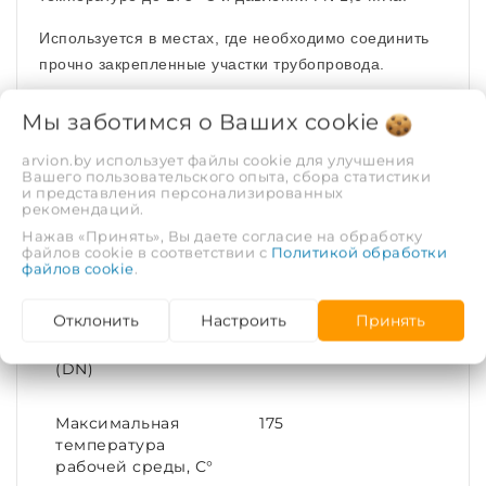
Используется в местах, где необходимо соединить
прочно закрепленные участки трубопровода.
ХАРАКТЕРИСТИКИ
Мы заботимся о Ваших
cookie
arvion.by использует файлы cookie для улучшения
Рабочая среда
Вода, пар
Вашего пользовательского опыта, сбора статистики
и представления персонализированных
рекомендаций.
Рабочее давление,
1.6
Нажав «Принять», Вы даете согласие на обработку
МПа
файлов cookie в соответствии с
Политикой обработки
файлов cookie
.
Покрытие
Цинкование
Отклонить
Настроить
Принять
Диаметр условный
32
(DN)
Максимальная
175
температура
рабочей среды, С°