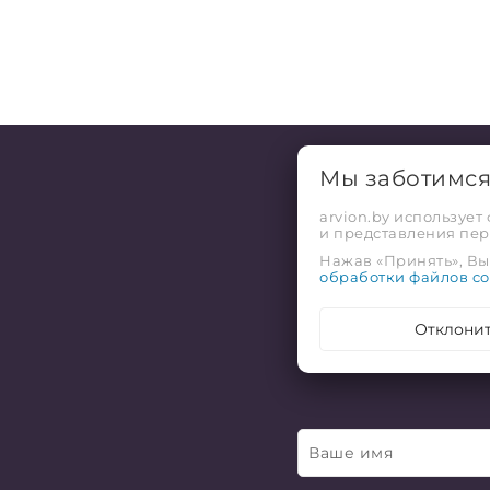
Мы заботимс
arvion.by использует
и представления пе
Нажав «Принять», Вы 
обработки файлов co
Отклони
Хо
Ваше имя