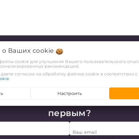
я о Ваших
cookie
 файлы cookie для улучшения Вашего пользовательского опыта
рсонализированных рекомендаций.
даете согласие на обработку файлов cookie в соответствии с
okie
.
ть
Настроить
чешь узнавать про акции и
первым?
Ваш email