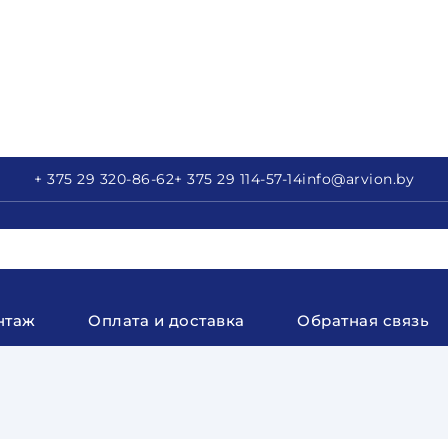
+ 375 29
320-86-62
+ 375 29
114-57-14
info
@arvion.by
нтаж
Оплата и доставка
Обратная связь