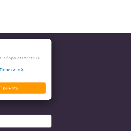
, сбора статистики
Политикой
Принять
 скидки