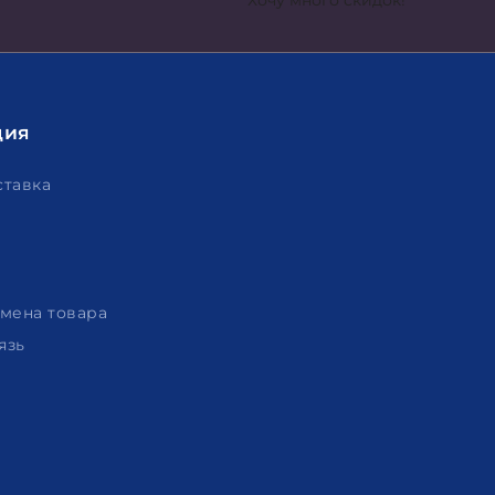
Хочу много скидок!
ция
ставка
амена товара
язь