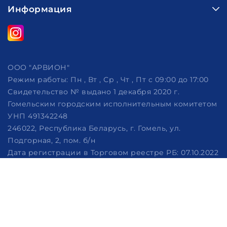
Информация
ООО "АРВИОН"
Режим работы:
Пн , Вт , Ср , Чт , Пт c 09:00 до 17:00
Свидетельство № выдано 1 декабря 2020 г.
Гомельским городским исполнительным комитетом
УНП 491342248
246022, Республика Беларусь, г. Гомель, ул.
Подгорная, 2, пом. б/н
Дата регистрации в Торговом реестре РБ: 07.10.2022
Рассмотрение обращений потребителей, телефон
+375 (29) 320-86-62, +375 (29) 114-57-14, email:
info@arvion.by
Настройка файлов cookie