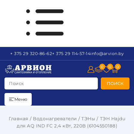
+ 375 29
320-86-62
+ 375 29
114-57-14
info
@arvion.by
0
0
0
Поиск
ПОИСК
Меню
Главная
Водонагреватели
ТЭНы
ТЭН Hajdu
для AQ IND FC 2,4 кВт, 220B (6104550188)