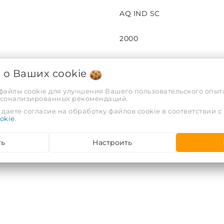
AQ IND SC
2000
2
я о Ваших
cookie
шт
 файлы cookie для улучшения Вашего пользовательского опыта
рсонализированных рекомендаций.
даете согласие на обработку файлов cookie в соответствии с
0,83
okie
.
0,001
ть
Настроить