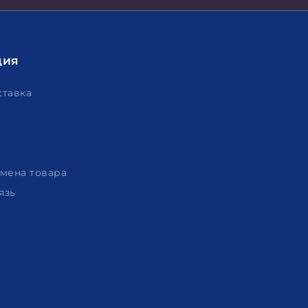
ция
ставка
амена товара
язь