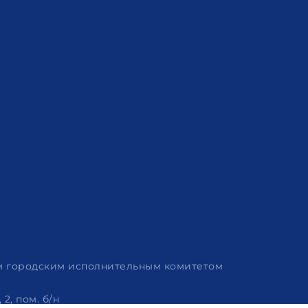
им городским исполнительным комитетом
2, пом. б/н