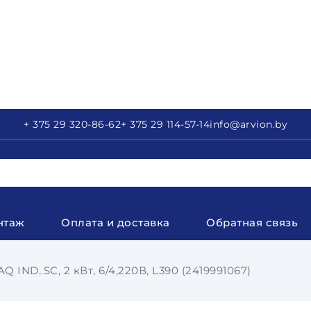
+ 375 29
320-86-62
+ 375 29
114-57-14
info
@arvion.by
нтаж
Оплата и доставка
Обратная связь
Q IND..SC, 2 кВт, 6/4,220В, L390 (2419991067)