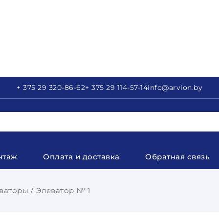
+ 375 29
320-86-62
+ 375 29
114-57-14
info
@arvion.by
нтаж
Оплата и доставка
Обратная связь
ваторы
Элеватор № 1