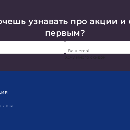
чешь узнавать про акции и
первым?
Ваш email
Хочу много скидок!
ция
ставка