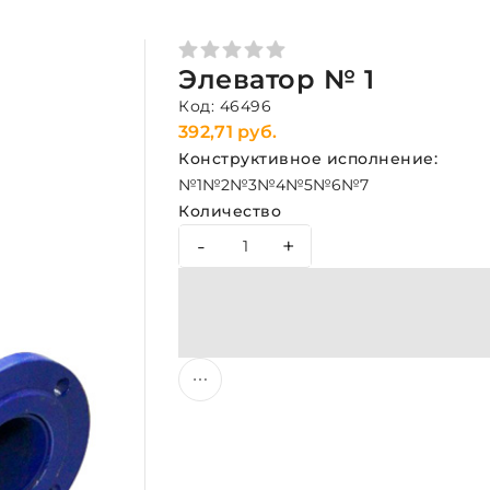
Элеватор № 1
Код: 46496
392,71 руб.
Конструктивное исполнение:
№1
№2
№3
№4
№5
№6
№7
Количество
-
+