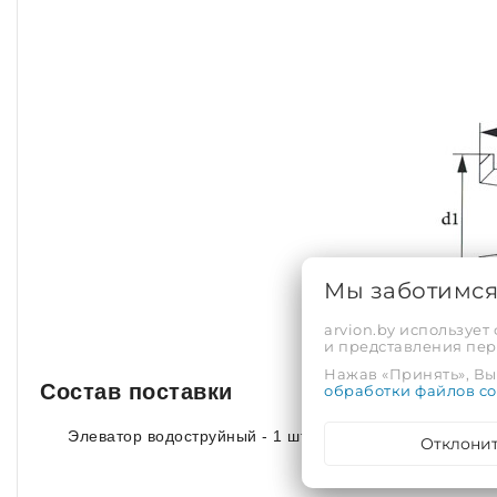
Мы заботимс
arvion.by использует
и представления пе
Нажав «Принять», Вы 
Состав поставки
обработки файлов co
Элеватор водоструйный - 1 шт.
Отклони