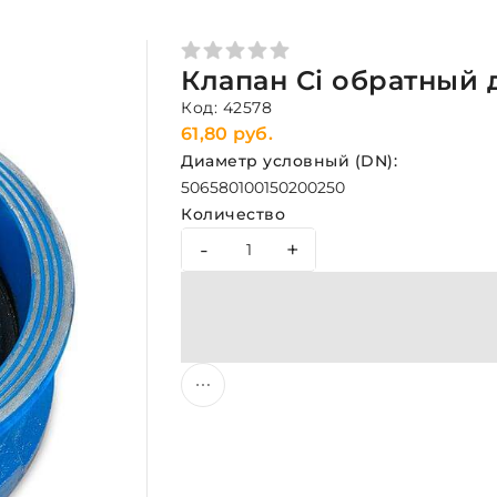
Клапан Ci обратный 
Код: 42578
61,80 руб.
Диаметр условный (DN):
50
65
80
100
150
200
250
Количество
-
+