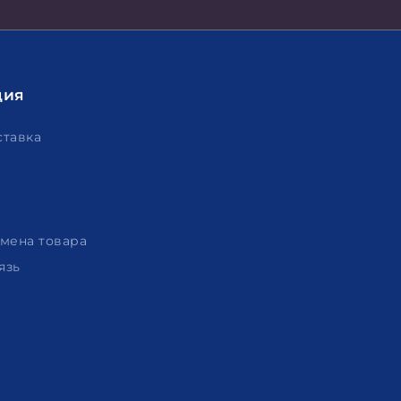
ция
ставка
амена товара
язь