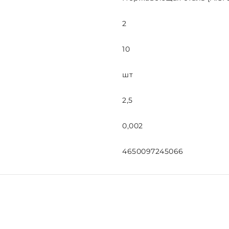
2
10
шт
2,5
0,002
4650097245066