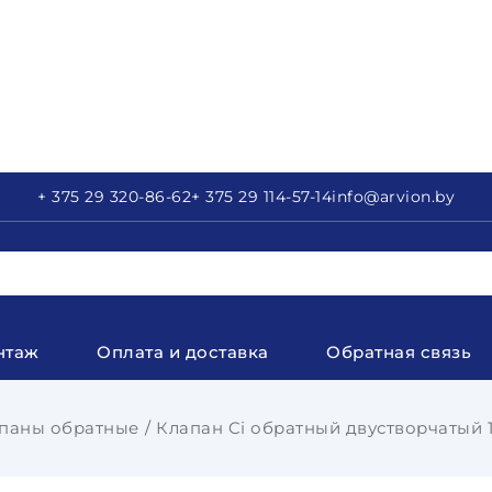
+ 375 29
320-86-62
+ 375 29
114-57-14
info
@arvion.by
нтаж
Оплата и доставка
Обратная связь
паны обратные
Клапан Ci обратный двустворчатый 