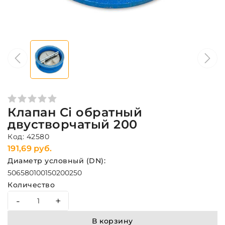
Клапан Ci обратный
двустворчатый 200
Код: 42580
191,69 руб.
Диаметр условный (DN):
50
65
80
100
150
200
250
Количество
-
+
В корзину