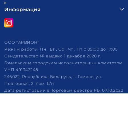
Информация
ООО "АРВИОН"
Режим работы:
Пн , Вт , Ср , Чт , Пт c 09:00 до 17:00
Свидетельство № выдано 1 декабря 2020 г.
Гомельским городским исполнительным комитетом
УНП 491342248
246022, Республика Беларусь, г. Гомель, ул.
Подгорная, 2, пом. б/н
Дата регистрации в Торговом реестре РБ: 07.10.2022
Рассмотрение обращений потребителей, телефон
+375 (29) 320-86-62, +375 (29) 114-57-14, email:
info@arvion.by
Настройка файлов cookie