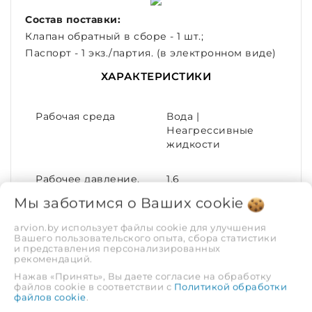
Состав поставки:
Клапан обратный в сборе - 1 шт.;
Паспорт - 1 экз./партия. (в электронном виде)
ХАРАКТЕРИСТИКИ
Рабочая среда
Вода |
Неагрессивные
жидкости
Рабочее давление,
1.6
МПа
Мы заботимся о Ваших
cookie
arvion.by использует файлы cookie для улучшения
Тип соединения
Стяжной
Вашего пользовательского опыта, сбора статистики
(межфланцевый)
и представления персонализированных
рекомендаций.
Нажав «Принять», Вы даете согласие на обработку
Диаметр условный
200
файлов cookie в соответствии с
Политикой обработки
(DN)
файлов cookie
.