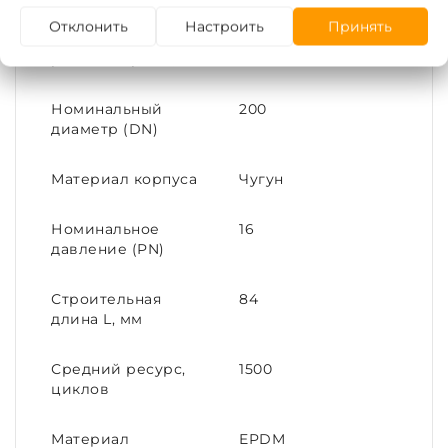
Максимальная
120
Отклонить
Настроить
Принять
температура
рабочей среды, С°
Номинальный
200
диаметр (DN)
Материал корпуса
Чугун
Номинальное
16
давление (PN)
Строительная
84
длина L, мм
Средний ресурс,
1500
циклов
Материал
EPDM