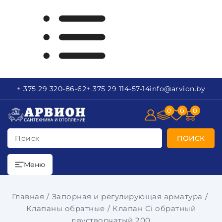
+ 375 29
320-86-62
+ 375 29
114-57-14
info
@arvion.by
0
0
0
Поиск
ПОИСК
Меню
Главная
Запорная и регулирующая арматура
Клапаны обратные
Клапан Ci обратный
двустворчатый 200