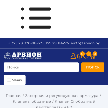
+ 375 29
320-86-62
+ 375 29
114-57-14
info
@arvion.by
0
0
0
Поиск
ПОИСК
Меню
Главная
Запорная и регулирующая арматура
Клапаны обратные
Клапан Ci обратный
двустворчатый 80