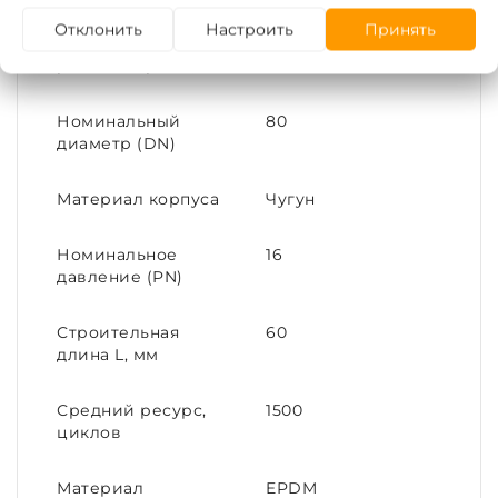
Максимальная
120
Отклонить
Настроить
Принять
температура
рабочей среды, С°
Номинальный
80
диаметр (DN)
Материал корпуса
Чугун
Номинальное
16
давление (PN)
Строительная
60
длина L, мм
Средний ресурс,
1500
циклов
Материал
EPDM