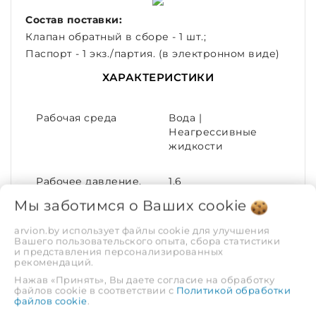
Состав поставки:
Клапан обратный в сборе - 1 шт.;
Паспорт - 1 экз./партия. (в электронном виде)
ХАРАКТЕРИСТИКИ
Рабочая среда
Вода |
Неагрессивные
жидкости
Рабочее давление,
1.6
МПа
Мы заботимся о Ваших
cookie
arvion.by использует файлы cookie для улучшения
Тип соединения
Стяжной
Вашего пользовательского опыта, сбора статистики
(межфланцевый)
и представления персонализированных
рекомендаций.
Нажав «Принять», Вы даете согласие на обработку
Диаметр условный
80
файлов cookie в соответствии с
Политикой обработки
(DN)
файлов cookie
.