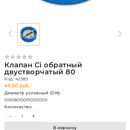
Клапан Ci обратный
двустворчатый 80
Код: 42583
49,90 руб.
Диаметр условный (DN):
50
65
80
100
150
200
250
Количество
-
+
В корзину