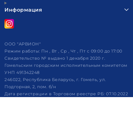
Информация
ООО "АРВИОН"
Режим работы:
Пн , Вт , Ср , Чт , Пт c 09:00 до 17:00
Свидетельство № выдано 1 декабря 2020 г.
Гомельским городским исполнительным комитетом
УНП 491342248
246022, Республика Беларусь, г. Гомель, ул.
Подгорная, 2, пом. б/н
Дата регистрации в Торговом реестре РБ: 07.10.2022
Рассмотрение обращений потребителей, телефон
+375 (29) 320-86-62, +375 (29) 114-57-14, email:
info@arvion.by
Настройка файлов cookie