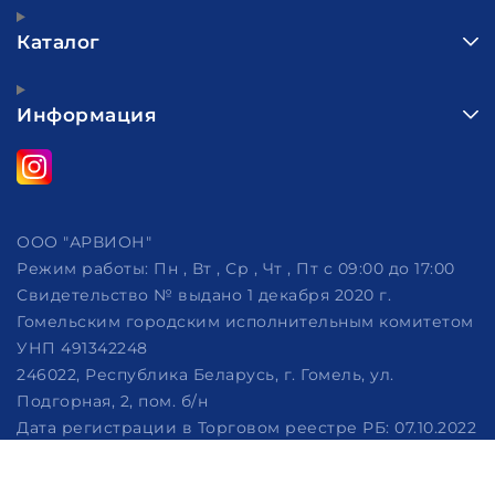
Каталог
Информация
ООО "АРВИОН"
Режим работы:
Пн , Вт , Ср , Чт , Пт c 09:00 до 17:00
Свидетельство № выдано 1 декабря 2020 г.
Гомельским городским исполнительным комитетом
УНП 491342248
246022, Республика Беларусь, г. Гомель, ул.
Подгорная, 2, пом. б/н
Дата регистрации в Торговом реестре РБ: 07.10.2022
Рассмотрение обращений потребителей, телефон
+375 (29) 320-86-62, +375 (29) 114-57-14, email: