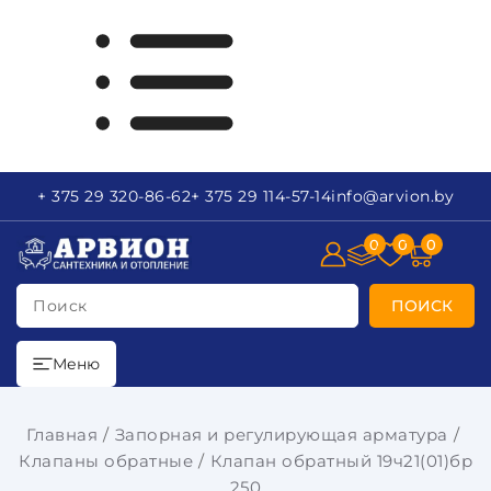
+ 375 29
320-86-62
+ 375 29
114-57-14
info
@arvion.by
0
0
0
Поиск
ПОИСК
Меню
Главная
Запорная и регулирующая арматура
Клапаны обратные
Клапан обратный 19ч21(01)бр
250