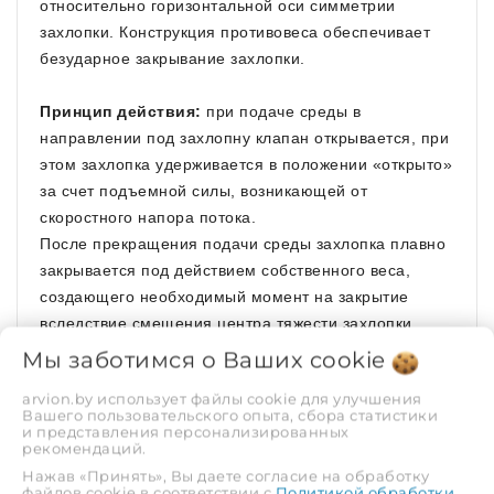
относительно горизонтальной оси симметрии
захлопки. Конструкция противовеса обеспечивает
безударное закрывание захлопки.
Принцип действия:
при подаче среды в
направлении под захлопну клапан открывается, при
этом захлопка удерживается в положении «открыто»
за счет подъемной силы, возникающей от
скоростного напора потока.
После прекращения подачи среды захлопка плавно
закрывается под действием собственного веса,
создающего необходимый момент на закрытие
вследствие смещения центра тяжести захлопки
относительно оси вращения.
Мы заботимся о Ваших
cookie
ХАРАКТЕРИСТИКИ
arvion.by использует файлы cookie для улучшения
Вашего пользовательского опыта, сбора статистики
и представления персонализированных
рекомендаций.
Рабочая среда
Вода
Нажав «Принять», Вы даете согласие на обработку
файлов cookie в соответствии с
Политикой обработки