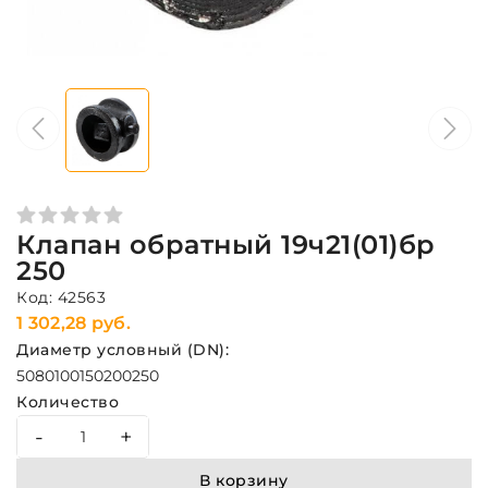
Клапан обратный 19ч21(01)бр
250
Код: 42563
1 302,28 руб.
Диаметр условный (DN):
50
80
100
150
200
250
Количество
-
+
В корзину