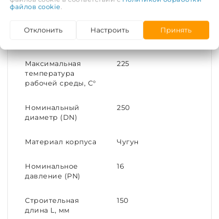
Тип соединения
Стяжной
файлов cookie
.
Диаметр условный
250
Отклонить
Настроить
Принять
(DN)
Максимальная
225
температура
рабочей среды, С°
Номинальный
250
диаметр (DN)
Материал корпуса
Чугун
Номинальное
16
давление (PN)
Строительная
150
длина L, мм