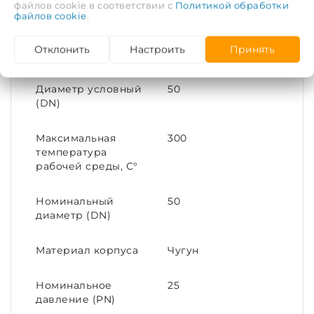
файлов cookie в соответствии с
Политикой обработки
Рабочая среда
Вода, пар, масло,
файлов cookie
.
мазут
Отклонить
Настроить
Принять
Тип соединения
Фланцевое
Диаметр условный
50
(DN)
Максимальная
300
температура
рабочей среды, С°
Номинальный
50
диаметр (DN)
Материал корпуса
Чугун
Номинальное
25
давление (PN)