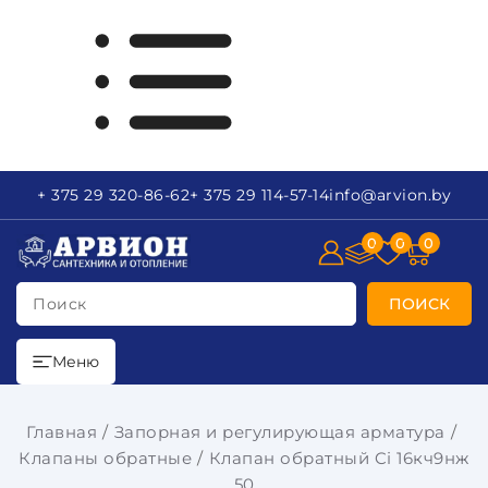
+ 375 29
320-86-62
+ 375 29
114-57-14
info
@arvion.by
0
0
0
Поиск
ПОИСК
Меню
Главная
Запорная и регулирующая арматура
Клапаны обратные
Клапан обратный Ci 16кч9нж
50