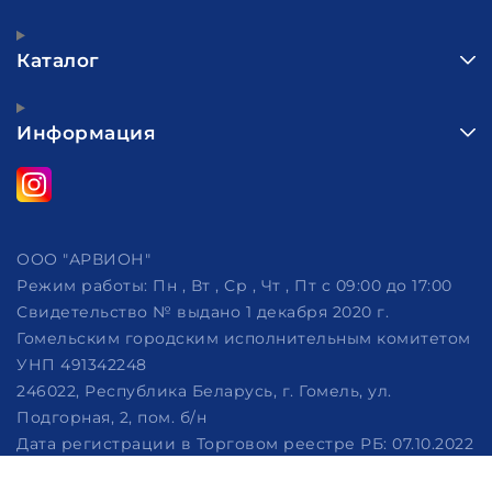
Каталог
Информация
ООО "АРВИОН"
Режим работы:
Пн , Вт , Ср , Чт , Пт c 09:00 до 17:00
Свидетельство № выдано 1 декабря 2020 г.
Гомельским городским исполнительным комитетом
УНП 491342248
246022, Республика Беларусь, г. Гомель, ул.
Подгорная, 2, пом. б/н
Дата регистрации в Торговом реестре РБ: 07.10.2022
Рассмотрение обращений потребителей, телефон