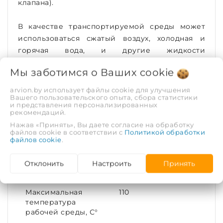
клапана).
В качестве транспортируемой среды может
использоваться сжатый воздух, холодная и
горячая вода, и другие жидкости
неагрессивные к материалам клапана.
Мы заботимся о Ваших
cookie
ХАРАКТЕРИСТИКИ
arvion.by использует файлы cookie для улучшения
Вашего пользовательского опыта, сбора статистики
и представления персонализированных
Рабочая среда
Вода, воздух
рекомендаций.
Нажав «Принять», Вы даете согласие на обработку
файлов cookie в соответствии с
Политикой обработки
Тип соединения
Муфта-муфта
файлов cookie
.
Диаметр условный
20
Отклонить
Настроить
Принять
(DN)
Максимальная
110
температура
рабочей среды, С°