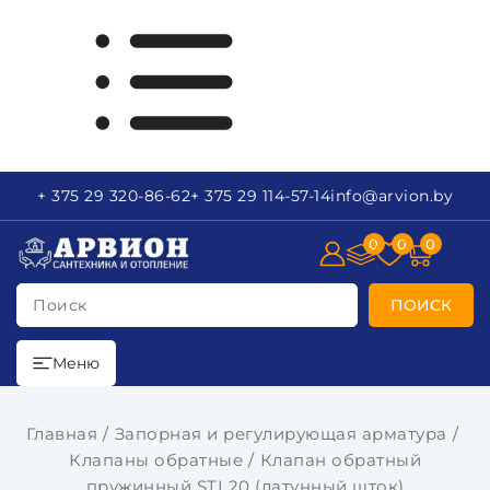
+ 375 29
320-86-62
+ 375 29
114-57-14
info
@arvion.by
0
0
0
Поиск
ПОИСК
Меню
Главная
Запорная и регулирующая арматура
Клапаны обратные
Клапан обратный
пружинный STI 20 (латунный шток)