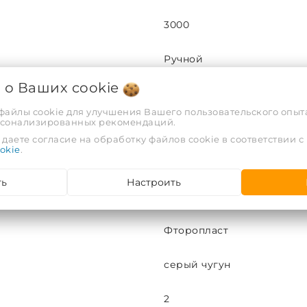
3000
Ручной
я о Ваших
cookie
С по ГОСТ 9544-2015
 файлы cookie для улучшения Вашего пользовательского опыта
рсонализированных рекомендаций.
Фторопласт
даете согласие на обработку файлов cookie в соответствии с
okie
.
УХЛ4
ть
Настроить
15кч18п
Фторопласт
серый чугун
2