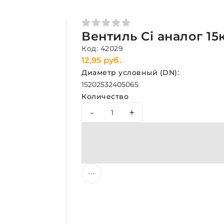
Вентиль Сi аналог 15к
Код: 42029
12,95 руб.
Диаметр условный (DN):
15
20
25
32
40
50
65
Количество
-
+