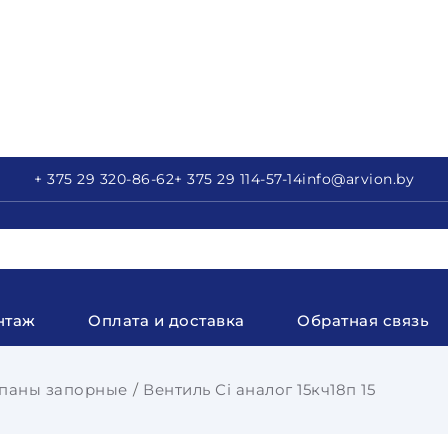
+ 375 29
320-86-62
+ 375 29
114-57-14
info
@arvion.by
нтаж
Оплата и доставка
Обратная связь
паны запорные
Вентиль Сi аналог 15кч18п 15