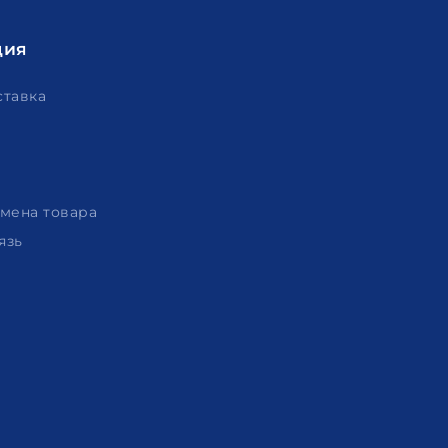
ция
ставка
амена товара
язь