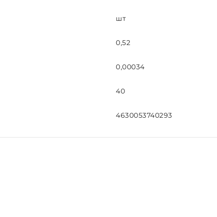
шт
0,52
0,00034
40
4630053740293