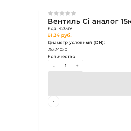
Вентиль Ci аналог 15
Код: 42039
91,34 руб.
Диаметр условный (DN):
25
32
40
50
Количество
-
+