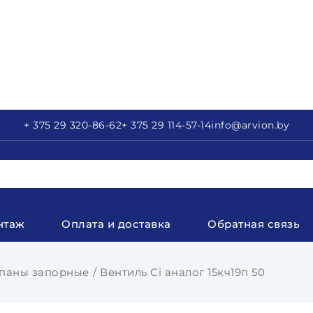
+ 375 29
320-86-62
+ 375 29
114-57-14
info
@arvion.by
нтаж
Оплата и доставка
Обратная связь
паны запорные
Вентиль Ci аналог 15кч19п 50