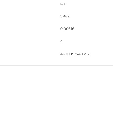
шт
5,472
0,00616
4
4630053740392