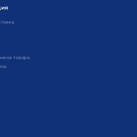
ция
ставка
амена товара
язь