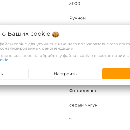
3000
Ручной
я о Ваших
cookie
С по ГОСТ 9544-2015
 файлы cookie для улучшения Вашего пользовательского опыта
Фторопласт
рсонализированных рекомендаций.
даете согласие на обработку файлов cookie в соответствии с
okie
.
УХЛ4
ть
Настроить
15кч19п
Фторопласт
серый чугун
2