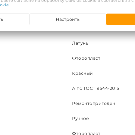
даете согласие на обработку файлов cookie в соответствии с
okie
.
Латунь
ть
Настроить
Ручной
Латунь
Фторопласт
Красный
А по ГОСТ 9544-2015
Ремонтопригоден
Ручное
Фторопласт