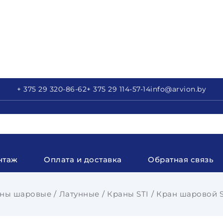
+ 375 29
320-86-62
+ 375 29
114-57-14
info
@arvion.by
нтаж
Оплата и доставка
Обратная связь
ны шаровые
Латунные
Краны STI
Кран шаровой ST