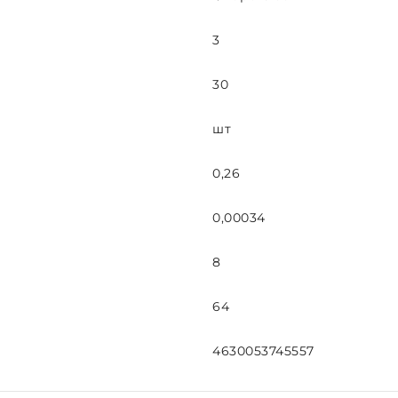
3
30
шт
0,26
0,00034
8
64
4630053745557