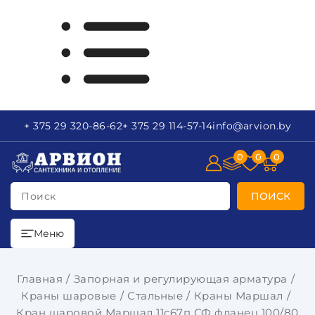
+ 375 29
320-86-62
+ 375 29
114-57-14
info
@arvion.by
0
0
0
Поиск
ПОИСК
Меню
Главная
Запорная и регулирующая арматура
Краны шаровые
Стальные
Краны Маршал
Кран шаровой Маршал 11с67п СФ фланец 100/80