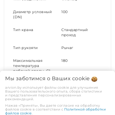
Диаметр условный
100
(DN)
Тип крана
Стандартный
проход
Тип рукояти
Рычаг
Максимальная
180
температура
рабочей среды, С°
Мы заботимся о Ваших
cookie
Номинальный
100
arvion.by использует файлы cookie для улучшения
диаметр (DN)
Вашего пользовательского опыта, сбора статистики
и представления персонализированных
рекомендаций.
Материал корпуса
Сталь
Нажав «Принять», Вы даете согласие на обработку
файлов cookie в соответствии с
Политикой обработки
файлов cookie
.
Номинальное
16