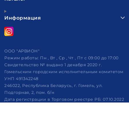
Информация
ООО "АРВИОН"
Режим работы:
Пн , Вт , Ср , Чт , Пт c 09:00 до 17:00
Свидетельство № выдано 1 декабря 2020 г.
Гомельским городским исполнительным комитетом
УНП 491342248
246022, Республика Беларусь, г. Гомель, ул.
Подгорная, 2, пом. б/н
Дата регистрации в Торговом реестре РБ: 07.10.2022
Рассмотрение обращений потребителей, телефон
+375 (29) 320-86-62, +375 (29) 114-57-14, email:
info@arvion.by