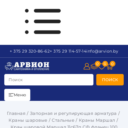
+ 375 29
320-86-62
+ 375 29
114-57-14
info
@arvion.by
0
0
0
Поиск
ПОИСК
Меню
Главная
Запорная и регулирующая арматура
Краны шаровые
Стальные
Краны Маршал
Кран шаровой Маршал 11с67п СФ фланец 100