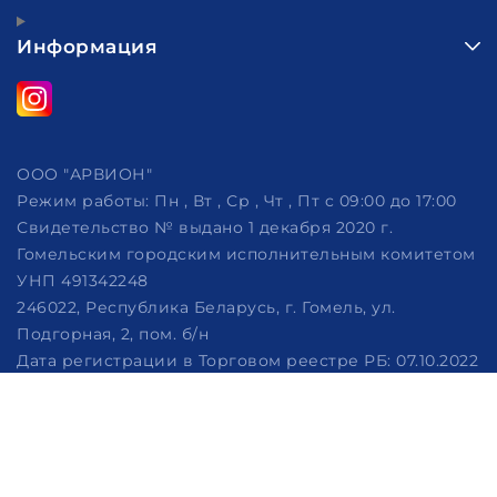
Информация
ООО "АРВИОН"
Режим работы:
Пн , Вт , Ср , Чт , Пт c 09:00 до 17:00
Свидетельство № выдано 1 декабря 2020 г.
Гомельским городским исполнительным комитетом
УНП 491342248
246022, Республика Беларусь, г. Гомель, ул.
Подгорная, 2, пом. б/н
Дата регистрации в Торговом реестре РБ: 07.10.2022
Рассмотрение обращений потребителей, телефон
+375 (29) 320-86-62, +375 (29) 114-57-14, email:
info@arvion.by
Настройка файлов cookie