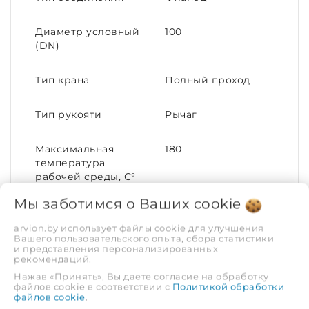
Диаметр условный
100
(DN)
Тип крана
Полный проход
Тип рукояти
Рычаг
Максимальная
180
температура
рабочей среды, С°
Мы заботимся о Ваших
cookie
Номинальный
100
диаметр (DN)
arvion.by использует файлы cookie для улучшения
Вашего пользовательского опыта, сбора статистики
и представления персонализированных
рекомендаций.
Материал корпуса
Сталь
Нажав «Принять», Вы даете согласие на обработку
файлов cookie в соответствии с
Политикой обработки
Номинальное
16
файлов cookie
.
давление (PN)