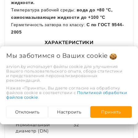
жидкости.
Температура рабочей среды:
вода до +80 °С,
самосмазывающие жидкости до +100 °С
Герметичность затвора по классу:
С по ГОСТ 9544-
2005
ХАРАКТЕРИСТИКИ
Мы заботимся о Ваших
cookie
Рабочая среда
Вода
arvion.by использует файлы cookie для улучшения
Вашего пользовательского опыта, сбора статистики
и представления персонализированных
Диаметр условный
32
рекомендаций.
(DN)
Нажав «Принять», Вы даете согласие на обработку
файлов cookie в соответствии с
Политикой обработки
файлов cookie
Максимальная
.
100
температура
рабочей среды, С°
Отклонить
Настроить
Принять
Номинальный
32
диаметр (DN)