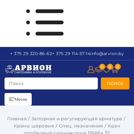
+ 375 29
320-86-62
+ 375 29
114-57-14
info
@arvion.by
0
0
0
Поиск
ПОИСК
Меню
Главная
Запорная и регулирующая арматура
Краны шаровые
Спец. назначения
Кран
пробковый сальниковый 11Б6бк 32