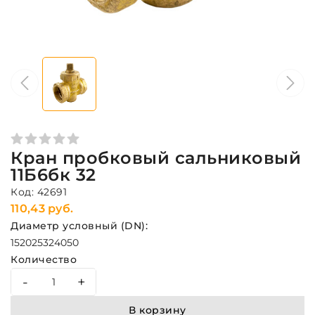
Кран пробковый сальниковый
11Б6бк 32
Код: 42691
110,43 руб.
Диаметр условный (DN):
15
20
25
32
40
50
Количество
-
+
В корзину