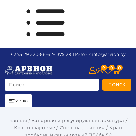
+ 375 29
320-86-62
+ 375 29
114-57-14
info
@arvion.by
0
0
0
Поиск
ПОИСК
Меню
Главная
Запорная и регулирующая арматура
Краны шаровые
Спец. назначения
Кран
пробковый сальниковый 11Б6бк 50