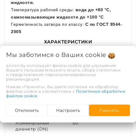
жидкости.
Температура рабочей среды:
вода до +80 °С,
самосмазывающие жидкости до +100 °С
Герметичность затвора по классу:
С по ГОСТ 9544-
2005
ХАРАКТЕРИСТИКИ
Мы заботимся о Ваших
cookie
Рабочая среда
Вода
arvion.by использует файлы cookie для улучшения
Вашего пользовательского опыта, сбора статистики
и представления персонализированных
Диаметр условный
50
рекомендаций.
(DN)
Нажав «Принять», Вы даете согласие на обработку
файлов cookie в соответствии с
Политикой обработки
файлов cookie
Максимальная
.
100
температура
рабочей среды, С°
Отклонить
Настроить
Принять
Номинальный
50
диаметр (DN)