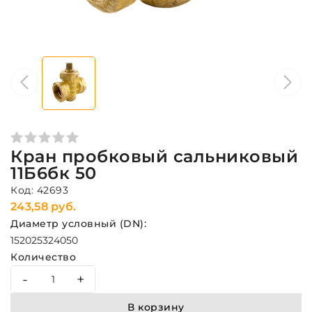
Кран пробковый сальниковый
11Б6бк 50
Код: 42693
243,58 руб.
Диаметр условный (DN):
15
20
25
32
40
50
Количество
-
+
В корзину