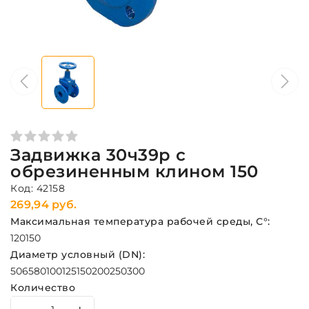
Задвижка 30ч39р с
обрезиненным клином 150
Код: 42158
269,94 руб.
Максимальная температура рабочей среды, С°:
120
150
Диаметр условный (DN):
50
65
80
100
125
150
200
250
300
Количество