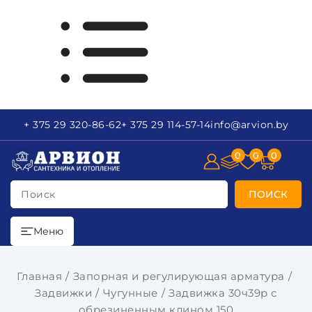
+ 375 29
320-86-62
+ 375 29
114-57-14
info
@arvion.by
0
0
0
Поиск
ПОИСК
Меню
Главная
Запорная и регулирующая арматура
Задвижки
Чугунные
Задвижка 30ч39р с
обрезиненным клином 150