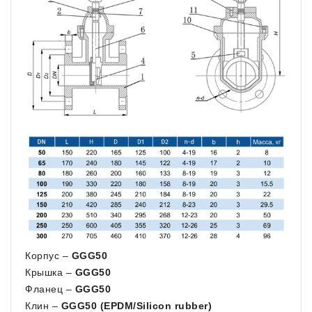
Корпус –
GGG50
Крышка –
GGG50
Фланец –
GGG50
Клин –
GGG50 (EPDM/Silicon rubber)