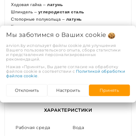
Ходовая гайка –
латунь
Шпиндель –
углеродистая сталь
Стопорные полукольца –
латунь
Кольцевая прокладка –
силикон
Мы заботимся о Ваших
cookie
Штурвал –
углеродистая сталь
Прокладка корпус-крышка –
EPDM
arvion.by использует файлы cookie для улучшения
Болт –
углеродистая сталь
Вашего пользовательского опыта, сбора статистики
и представления персонализированных
Болт –
нержавеющая сталь
рекомендаций.
Нажав «Принять», Вы даете согласие на обработку
Состав поставки:
файлов cookie в соответствии с
Политикой обработки
файлов cookie
.
Задвижка - 1 шт.;
Отклонить
Настроить
Принять
Паспорт - 1 экз./партия.
ХАРАКТЕРИСТИКИ
Рабочая среда
Вода