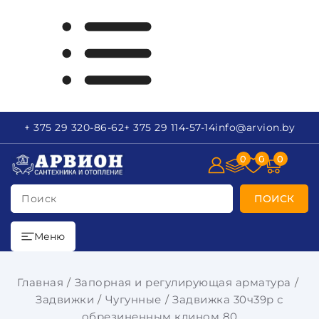
+ 375 29
320-86-62
+ 375 29
114-57-14
info
@arvion.by
0
0
0
Поиск
ПОИСК
Меню
Главная
Запорная и регулирующая арматура
Задвижки
Чугунные
Задвижка 30ч39р с
обрезиненным клином 80