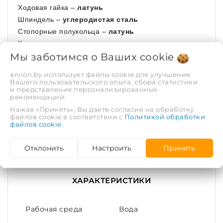
Ходовая гайка –
латунь
Шпиндель –
углеродистая сталь
Стопорные полукольца –
латунь
Кольцевая прокладка –
силикон
Мы заботимся о Ваших
cookie
Штурвал –
углеродистая сталь
Прокладка корпус-крышка –
EPDM
arvion.by использует файлы cookie для улучшения
Болт –
углеродистая сталь
Вашего пользовательского опыта, сбора статистики
и представления персонализированных
Болт –
нержавеющая сталь
рекомендаций.
Нажав «Принять», Вы даете согласие на обработку
Состав поставки:
файлов cookie в соответствии с
Политикой обработки
файлов cookie
.
Задвижка - 1 шт.;
Отклонить
Настроить
Принять
Паспорт - 1 экз./партия.
ХАРАКТЕРИСТИКИ
Рабочая среда
Вода