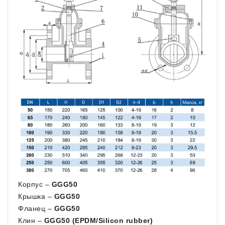
Корпус –
GGG50
Крышка –
GGG50
Фланец –
GGG50
Клин –
GGG50 (EPDM/Silicon rubber)