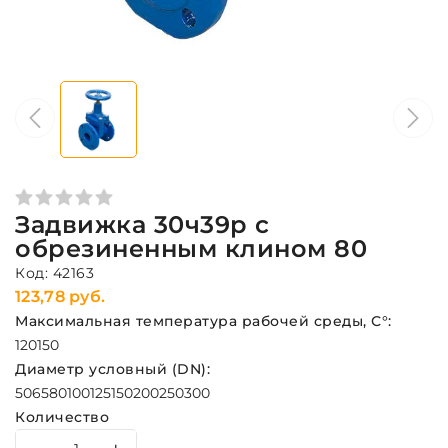
Задвижка 30ч39р с
обрезиненным клином 80
Код: 42163
123,78 руб.
Максимальная температура рабочей среды, С°:
120
150
Диаметр условный (DN):
50
65
80
100
125
150
200
250
300
Количество