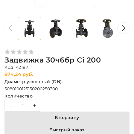
Задвижка 30ч6бр Ci 200
Код: 42187
874,24 руб.
Диаметр условный (DN):
50
80
100
125
150
200
250
300
Количество
-
+
В корзину
Быстрый заказ