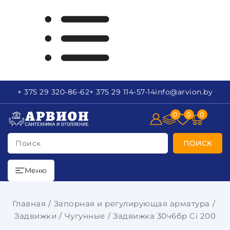
+ 375 29
320-86-62
+ 375 29
114-57-14
info
@arvion.by
0
0
0
Поиск
ПОИСК
Меню
Главная
Запорная и регулирующая арматура
Задвижки
Чугунные
Задвижка 30ч6бр Ci 200