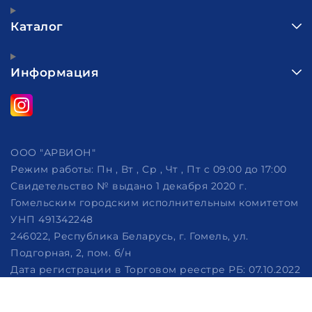
Каталог
Информация
ООО "АРВИОН"
Режим работы:
Пн , Вт , Ср , Чт , Пт c 09:00 до 17:00
Свидетельство № выдано 1 декабря 2020 г.
Гомельским городским исполнительным комитетом
УНП 491342248
246022, Республика Беларусь, г. Гомель, ул.
Подгорная, 2, пом. б/н
Дата регистрации в Торговом реестре РБ: 07.10.2022
Рассмотрение обращений потребителей, телефон
+375 (29) 320-86-62, +375 (29) 114-57-14, email: