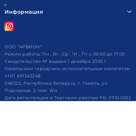
Информация
ООО "АРВИОН"
Режим работы:
Пн , Вт , Ср , Чт , Пт c 09:00 до 17:00
Свидетельство № выдано 1 декабря 2020 г.
Гомельским городским исполнительным комитетом
УНП 491342248
246022, Республика Беларусь, г. Гомель, ул.
Подгорная, 2, пом. б/н
Дата регистрации в Торговом реестре РБ: 07.10.2022
Рассмотрение обращений потребителей, телефон
+375 (29) 320-86-62, +375 (29) 114-57-14, email:
info@arvion.by
Настройка файлов cookie