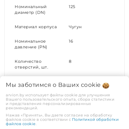
Номинальный
125
диаметр (DN)
Материал корпуса
Чугун
Номинальное
16
давление (PN)
Количество
8
отверстий, шт.
Диаметр
18
Мы заботимся о Ваших
cookie
отверстий, мм
arvion.by использует файлы cookie для улучшения
Вашего пользовательского опыта, сбора статистики
Средний ресурс,
1700
и представления персонализированных
циклов
рекомендаций.
Нажав «Принять», Вы даете согласие на обработку
файлов cookie в соответствии с
Политикой обработки
Материал
Сталь [Ст45]
файлов cookie
.
шпинделя