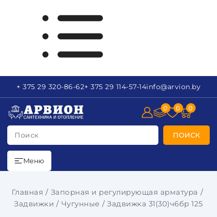
+ 375 29
320-86-62
+ 375 29
114-57-14
info
@arvion.by
0
0
0
Поиск
ПОИСК
Меню
Главная
Запорная и регулирующая арматура
Задвижки
Чугунные
Задвижка 31(30)ч6бр 125