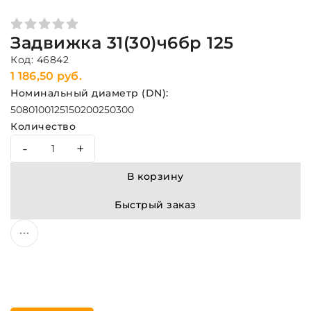
Задвижка 31(30)ч6бр 125
Код: 46842
1 186,50 руб.
Номинальный диаметр (DN):
50
80
100
125
150
200
250
300
Количество
-
+
В корзину
Быстрый заказ