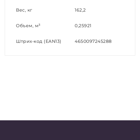
Вес, кг
162,2
Объем, м³
0,25921
Штрих-код (EAN13)
4650097245288