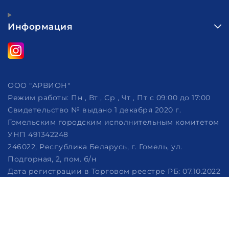
Информация
ООО "АРВИОН"
Режим работы:
Пн , Вт , Ср , Чт , Пт c 09:00 до 17:00
Свидетельство № выдано 1 декабря 2020 г.
Гомельским городским исполнительным комитетом
УНП 491342248
246022, Республика Беларусь, г. Гомель, ул.
Подгорная, 2, пом. б/н
Дата регистрации в Торговом реестре РБ: 07.10.2022
Рассмотрение обращений потребителей, телефон
+375 (29) 320-86-62, +375 (29) 114-57-14, email:
info@arvion.by