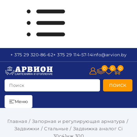
+ 375 29
320-86-62
+ 375 29
114-57-14
info
@arvion.by
0
0
0
Поиск
ПОИСК
Меню
Главная
Запорная и регулирующая арматура
Задвижки
Стальные
Задвижка аналог Ci
30с41нж 300