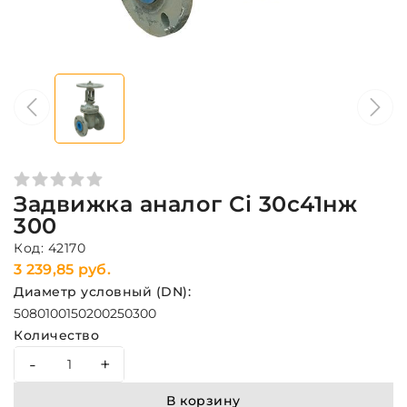
Задвижка аналог Ci 30с41нж
300
Код: 42170
3 239,85 руб.
Диаметр условный (DN):
50
80
100
150
200
250
300
Количество
-
+
В корзину