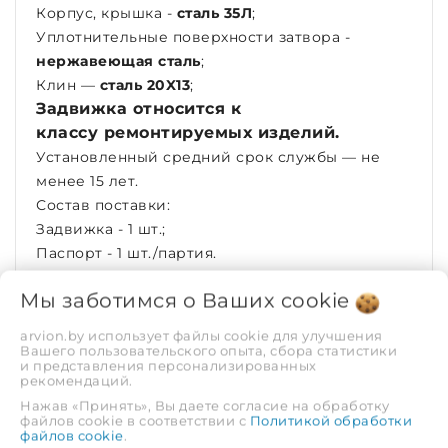
Корпус, крышка -
сталь 35Л
;
Уплотнительные поверхности затвора -
нержавеющая сталь
;
Клин —
сталь 20X13
;
Задвижка относится к
классу ремонтируемых изделий.
Установленный средний срок службы — не
менее 15 лет.
Состав поставки:
Задвижка - 1 шт.;
Паспорт - 1 шт./партия.
ХАРАКТЕРИСТИКИ
Мы заботимся о Ваших
cookie
arvion.by использует файлы cookie для улучшения
Рабочая среда
Вода | Пар |
Вашего пользовательского опыта, сбора статистики
Неагрессивные
и представления персонализированных
рекомендаций.
жидкости
Нажав «Принять», Вы даете согласие на обработку
файлов cookie в соответствии с
Политикой обработки
Рабочее давление,
1.6
файлов cookie
.