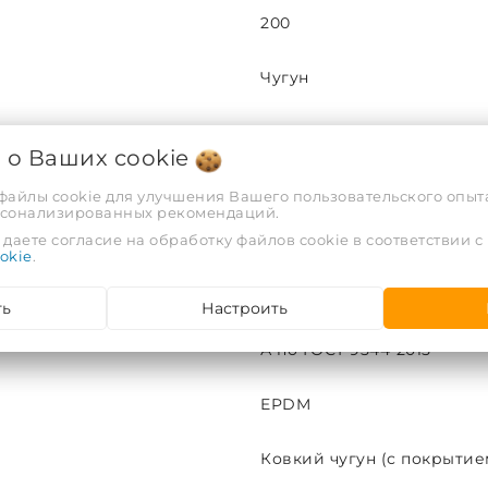
200
Чугун
16
я о Ваших
cookie
60
 файлы cookie для улучшения Вашего пользовательского опыта
рсонализированных рекомендаций.
даете согласие на обработку файлов cookie в соответствии с
Нержавеющая сталь
okie
.
Ручной
ть
Настроить
А по ГОСТ 9544-2015
EPDM
Ковкий чугун (с покрытие