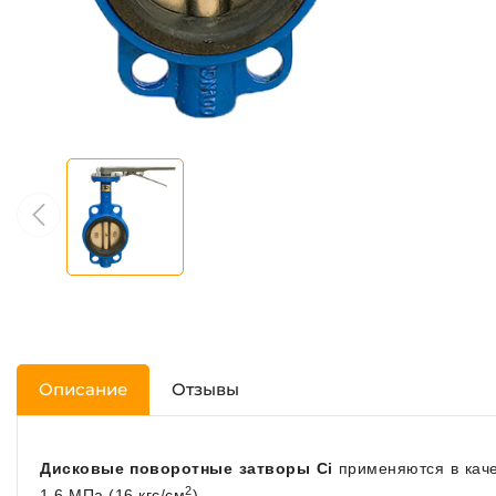
Описание
Отзывы
Дисковые поворотные затворы Ci
применяются в каче
2
1.6 МПа (16 кгс/см
).