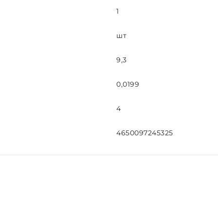
1
шт
9,3
0,0199
4
4650097245325