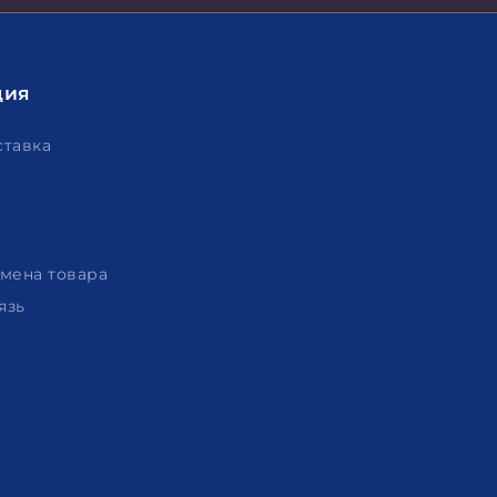
ция
ставка
амена товара
язь