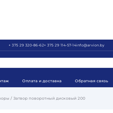
+ 375 29
320-86-62
+ 375 29
114-57-14
info
@arvion.by
нтаж
Оплата и доставка
Обратная связь
воры
Затвор поворотный дисковый 200