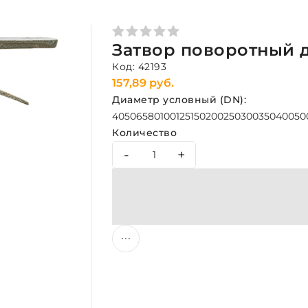
Затвор поворотный 
Код: 42193
157,89 руб.
Диаметр условный (DN):
40
50
65
80
100
125
150
200
250
300
350
400
50
Количество
-
+