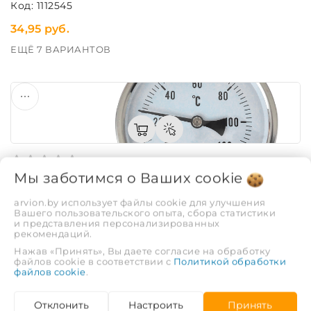
Код: 1112545
34,95 руб.
ЕЩЁ 7 ВАРИАНТОВ
Мы заботимся о Ваших
cookie
Термометр биметалл погружной STI ∅100 120°C (L50)
arvion.by использует файлы cookie для улучшения
Код: 1112546
Вашего пользовательского опыта, сбора статистики
и представления персонализированных
31,40 руб.
рекомендаций.
ЕЩЁ 7 ВАРИАНТОВ
Нажав «Принять», Вы даете согласие на обработку
файлов cookie в соответствии с
Политикой обработки
файлов cookie
.
Отклонить
Настроить
Принять