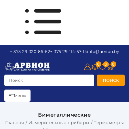
+ 375 29
320-86-62
+ 375 29
114-57-14
info
@arvion.by
0
0
0
Поиск
ПОИСК
Меню
Биметаллические
Главная
Измерительные приборы
Термометры