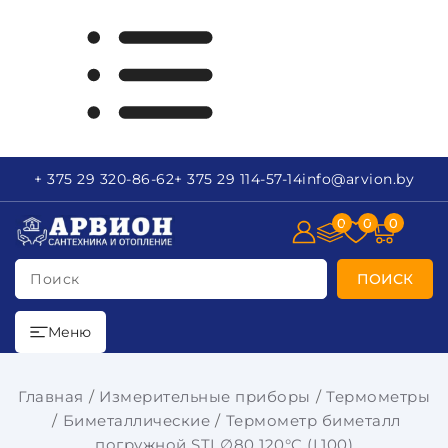
+ 375 29
320-86-62
+ 375 29
114-57-14
info
@arvion.by
0
0
0
Поиск
ПОИСК
Меню
Главная
Измерительные приборы
Термометры
Биметаллические
Термометр биметалл
погружной STI ∅80 120°C (L100)