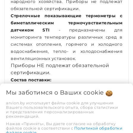
народного хозяйства. Приборы не подлежат
обязательной сертификации.
Стрелочные показывающие термометры с
биметаллическим термочувствительным
датчиком STI
- предназначены для
мониторинга температуры различных сред в
системах отопления, горячего и холодного
водоснабжения, тепло- и холодоснабжения
вентиляционных установок.
Приборы НЕ подлежат обязательной
сертификации.
Состав поставки:
Термометр в сборе - 1 шт.;
Мы заботимся о Ваших
cookie
Упаковка (картон/пвх) - 1 шт.
arvion.by использует файлы cookie для улучшения
ХАРАКТЕРИСТИКИ
Вашего пользовательского опыта, сбора статистики
и представления персонализированных
рекомендаций.
Конструктивное
Погружной
Нажав «Принять», Вы даете согласие на обработку
исполнение
файлов cookie в соответствии с
Политикой обработки
файлов cookie
.