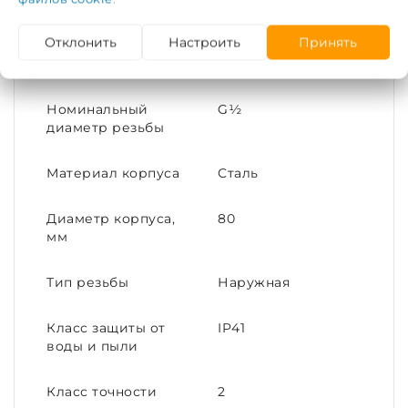
Максимальная
120
Отклонить
Настроить
Принять
температура
рабочей среды, С°
Номинальный
G½
диаметр резьбы
Материал корпуса
Сталь
Диаметр корпуса,
80
мм
Тип резьбы
Наружная
Класс защиты от
IP41
воды и пыли
Класс точности
2