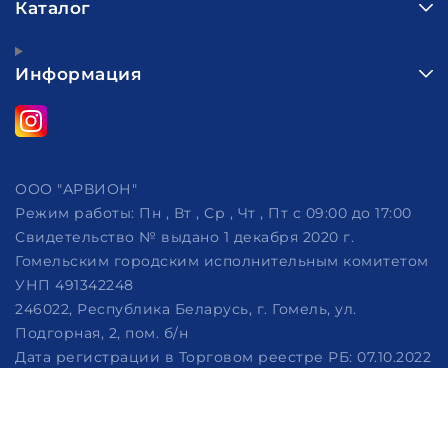
Каталог
Информация
ООО "АРВИОН"
Режим работы:
Пн , Вт , Ср , Чт , Пт c 09:00 до 17:00
Свидетельство № выдано 1 декабря 2020 г.
Гомельским городским исполнительным комитетом
УНП 491342248
246022, Республика Беларусь, г. Гомель, ул.
Подгорная, 2, пом. б/н
Дата регистрации в Торговом реестре РБ: 07.10.2022
Рассмотрение обращений потребителей, телефон
+375 (29) 320-86-62, +375 (29) 114-57-14, email:
info@arvion.by