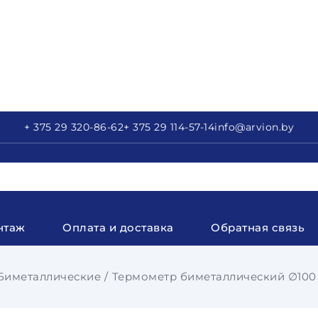
+ 375 29
320-86-62
+ 375 29
114-57-14
info
@arvion.by
нтаж
Оплата и доставка
Обратная связь
Биметаллические
Термометр биметаллический ∅100 1