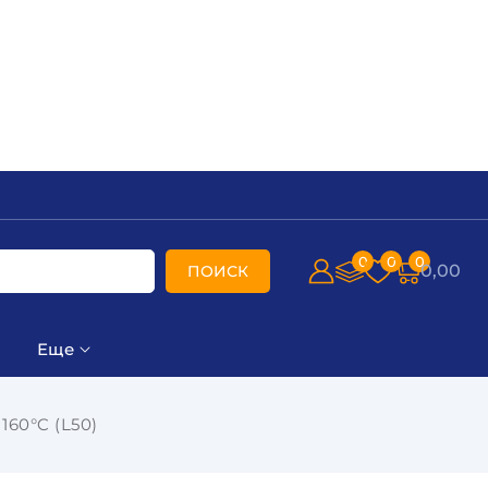
0
0
0
0,00
ПОИСК
Еще
60°C (L50)