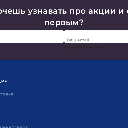
чешь узнавать про акции и
первым?
Ваш email
Хочу много скидок!
ция
ставка
амена товара