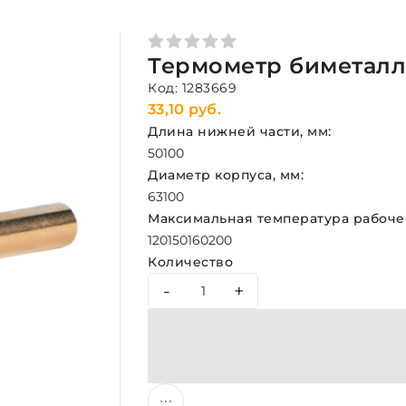
Термометр биметалли
Код: 1283669
33,10 руб.
Длина нижней части, мм:
50
100
Диаметр корпуса, мм:
63
100
Максимальная температура рабочей
120
150
160
200
Количество
-
+