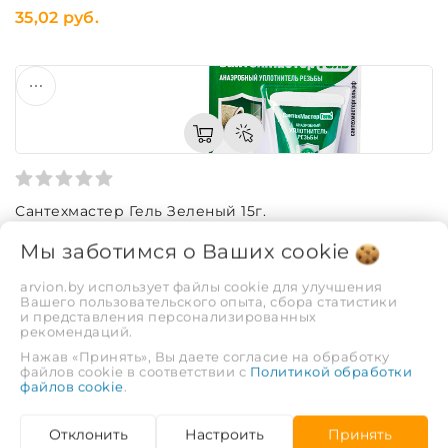
35,02 руб.
Сантехмастер Гель Зеленый 15г.
Код: 49780
Мы заботимся о Ваших
cookie
13,88 руб.
arvion.by использует файлы cookie для улучшения
Вашего пользовательского опыта, сбора статистики
ЕЩЁ 5 ВАРИАНТОВ
и представления персонализированных
рекомендаций.
Нажав «Принять», Вы даете согласие на обработку
файлов cookie в соответствии с
Политикой обработки
файлов cookie
.
Отклонить
Настроить
Принять