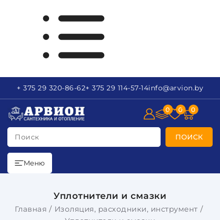
+ 375 29
320-86-62
+ 375 29
114-57-14
info
@arvion.by
0
0
0
Поиск
ПОИСК
Меню
Уплотнители и смазки
Главная
Изоляция, расходники, инструмент