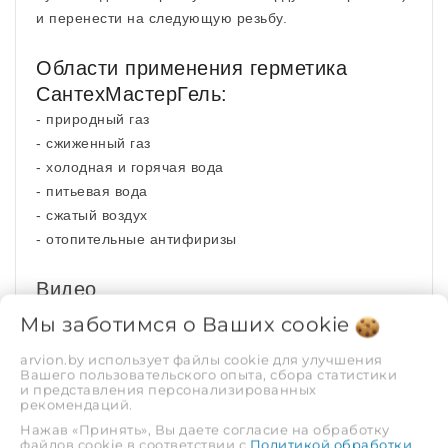
и перенести на следующую резьбу.
Области применения герметика
СантехМастерГель:
- природный газ
- сжиженный газ
- холодная и горячая вода
- питьевая вода
- сжатый воздух
- отопительные антифиризы
Видео
Мы заботимся о Ваших
cookie
arvion.by использует файлы cookie для улучшения
Вашего пользовательского опыта, сбора статистики
и представления персонализированных
рекомендаций.
Нажав «Принять», Вы даете согласие на обработку
файлов cookie в соответствии с
Политикой обработки