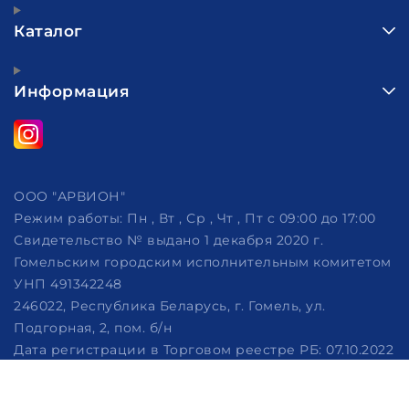
Каталог
Информация
ООО "АРВИОН"
Режим работы:
Пн , Вт , Ср , Чт , Пт c 09:00 до 17:00
Свидетельство № выдано 1 декабря 2020 г.
Гомельским городским исполнительным комитетом
УНП 491342248
246022, Республика Беларусь, г. Гомель, ул.
Подгорная, 2, пом. б/н
Дата регистрации в Торговом реестре РБ: 07.10.2022
Рассмотрение обращений потребителей, телефон
+375 (29) 320-86-62, +375 (29) 114-57-14, email: