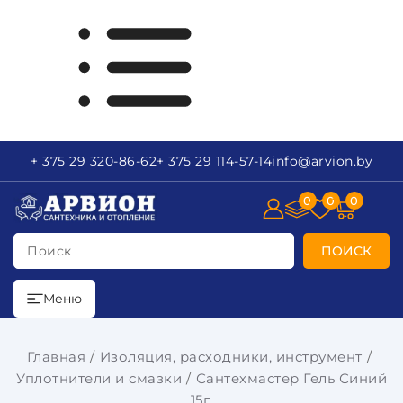
+ 375 29
320-86-62
+ 375 29
114-57-14
info
@arvion.by
0
0
0
Поиск
ПОИСК
Меню
Главная
Изоляция, расходники, инструмент
Уплотнители и смазки
Сантехмастер Гель Синий
15г.