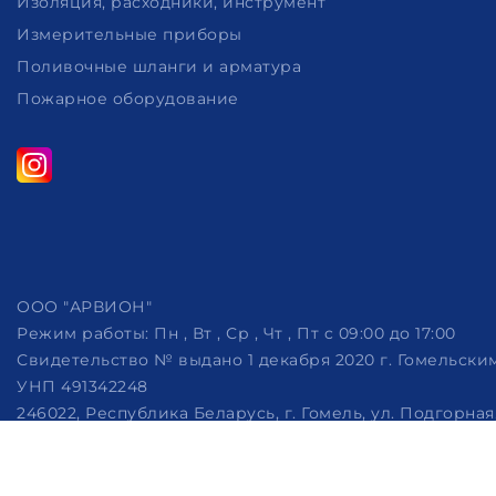
Изоляция, расходники, инструмент
Измерительные приборы
Поливочные шланги и арматура
Пожарное оборудование
ООО "АРВИОН"
Режим работы:
Пн , Вт , Ср , Чт , Пт c 09:00 до 17:00
Свидетельство № выдано 1 декабря 2020 г. Гомельск
УНП 491342248
246022, Республика Беларусь, г. Гомель, ул. Подгорная, 
Дата регистрации в Торговом реестре РБ: 07.10.2022
Рассмотрение обращений потребителей, телефон +375 (29)