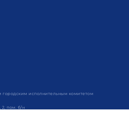
им городским исполнительным комитетом
2, пом. б/н
 320-86-62, +375 (29) 114-57-14, email: info@arvion.by