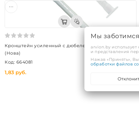
Мы заботимс
Кронштейн усиленный с дюбелем 200мм - Ø9мм
arvion.by использует
и представления пе
(Нова)
Нажав «Принять», Вы 
Код: 664081
обработки файлов co
1,83 руб.
Отклони