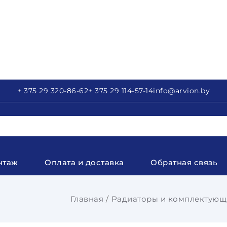
+ 375 29
320-86-62
+ 375 29
114-57-14
info
@arvion.by
нтаж
Оплата и доставка
Обратная связь
Главная
Радиаторы и комплектующ