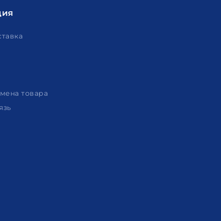
ция
ставка
амена товара
язь