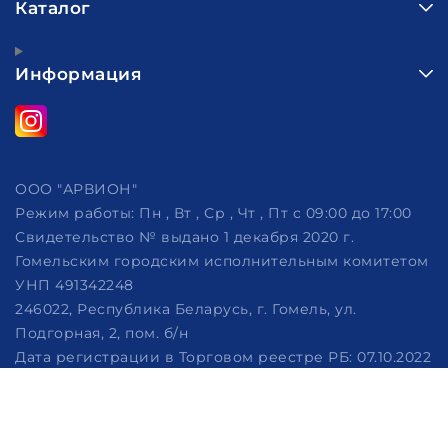
Каталог
Информация
ООО "АРВИОН"
Режим работы:
Пн , Вт , Ср , Чт , Пт c 09:00 до 17:00
Свидетельство № выдано 1 декабря 2020 г.
Гомельским городским исполнительным комитетом
УНП 491342248
246022, Республика Беларусь, г. Гомель, ул.
Подгорная, 2, пом. б/н
Дата регистрации в Торговом реестре РБ: 07.10.2022
Рассмотрение обращений потребителей, телефон
+375 (29) 320-86-62, +375 (29) 114-57-14, email:
info@arvion.by