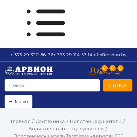
+ 375 29
320-86-62
+ 375 29
114-57-14
info
@arvion.by
0
0
0
Поиск
ПОИСК
Меню
Главная
Сантехника
Полотенцесушители
Водяные полотенцесушители
Полотенцесушитель Terminus «Аврора» П16