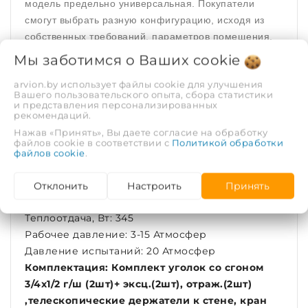
модель предельно универсальная. Покупатели
смогут выбрать разную конфигурацию, исходя из
собственных требований, параметров помещения,
где осуществляется монтаж, частоты сушки белья и
Мы заботимся о Ваших
cookie
прочих критериев.
arvion.by использует файлы cookie для улучшения
Вашего пользовательского опыта, сбора статистики
Тип полотенцесушителя: Водяной
и представления персонализированных
рекомендаций.
Форма: Лесенка
Нажав «Принять», Вы даете согласие на обработку
Количество перекладин: 16
файлов cookie в соответствии с
Политикой обработки
Группировка: 5-6-5
файлов cookie
.
Высота, мм: 800
Ширина, мм: 432
Отклонить
Настроить
Принять
Межосевое расстояние, мм: 400
Теплоотдача, Вт: 345
Рабочее давление: 3-15 Атмосфер
Давление испытаний: 20 Атмосфер
Комплектация: Комплект уголок со сгоном
3/4х1/2 г/ш (2шт)+ эксц.(2шт), отраж.(2шт)
,телескопические держатели к стене, кран