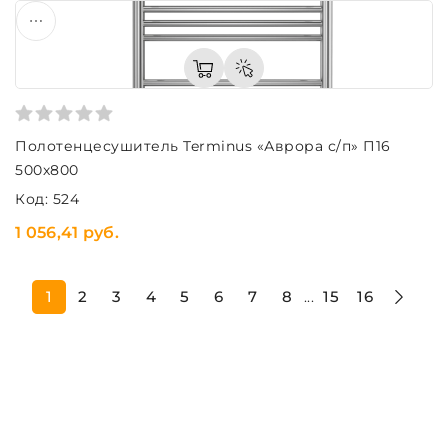
Полотенцесушитель Terminus «Аврора с/п» П16
500х800
Код: 524
1 056,41 руб.
1
2
3
4
5
6
7
8
15
16
...