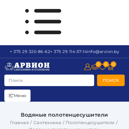
+ 375 29
320-86-62
+ 375 29
114-57-14
info
@arvion.by
0
0
0
Поиск
ПОИСК
Меню
Водяные полотенцесушители
Главная
Сантехника
Полотенцесушители