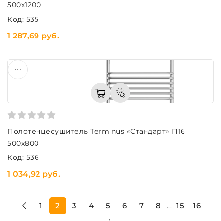
500х1200
Код: 535
1 287,69 руб.
Полотенцесушитель Terminus «Стандарт» П16
500х800
Код: 536
1 034,92 руб.
1
2
3
4
5
6
7
8
15
16
...