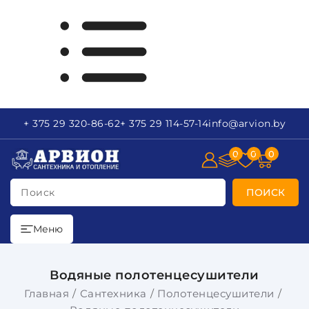
+ 375 29
320-86-62
+ 375 29
114-57-14
info
@arvion.by
0
0
0
Поиск
ПОИСК
Меню
Водяные полотенцесушители
Главная
Сантехника
Полотенцесушители