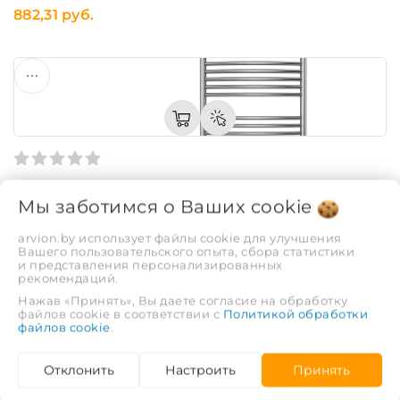
882,31 руб.
Полотенцесушитель Terminus «Классик» П20
Мы заботимся о Ваших
cookie
500х1000
Код: 531
arvion.by использует файлы cookie для улучшения
Вашего пользовательского опыта, сбора статистики
1 039,69 руб.
и представления персонализированных
рекомендаций.
Нажав «Принять», Вы даете согласие на обработку
файлов cookie в соответствии с
Политикой обработки
файлов cookie
.
Отклонить
Настроить
Принять