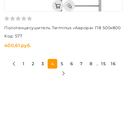
Полотенцесушитель Terminus «Аврора» П8 500х800
Код: 577
400,61 руб.
1
2
3
4
5
6
7
8
15
16
...