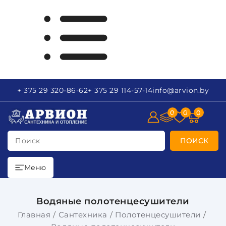
+ 375 29
320-86-62
+ 375 29
114-57-14
info
@arvion.by
0
0
0
Поиск
ПОИСК
Меню
Водяные полотенцесушители
Главная
Сантехника
Полотенцесушители