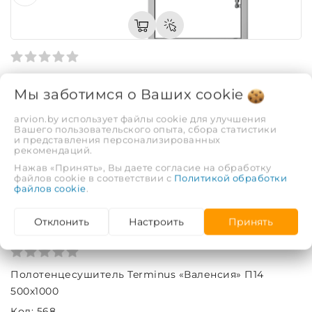
Полотенцесушитель Terminus «Валенсия» П12
Мы заботимся о Ваших
cookie
500х800
Код: 567
arvion.by использует файлы cookie для улучшения
Вашего пользовательского опыта, сбора статистики
1 492,77 руб.
и представления персонализированных
рекомендаций.
Нажав «Принять», Вы даете согласие на обработку
файлов cookie в соответствии с
Политикой обработки
файлов cookie
.
Отклонить
Настроить
Принять
Полотенцесушитель Terminus «Валенсия» П14
500х1000
Код: 568