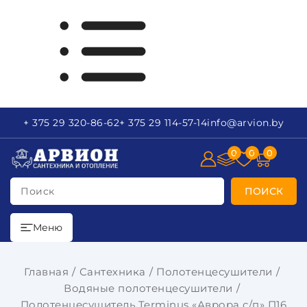
+ 375 29
320-86-62
+ 375 29
114-57-14
info
@arvion.by
0
0
0
Поиск
ПОИСК
Меню
Главная
Сантехника
Полотенцесушители
Водяные полотенцесушители
Полотенцесушитель Terminus «Аврора с/п» П16