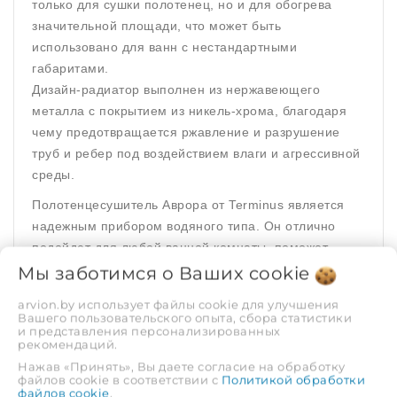
только для сушки полотенец, но и для обогрева
значительной площади, что может быть
использовано для ванн с нестандартными
габаритами.
Дизайн-радиатор выполнен из нержавеющего
металла с покрытием из никель-хрома, благодаря
чему предотвращается ржавление и разрушение
труб и ребер под воздействием влаги и агрессивной
среды.
Полотенцесушитель Аврора от Terminus является
надежным прибором водяного типа. Он отлично
подойдет для любой ванной комнаты, поможет
сделать ее теплой, сухой, уютной. Изделие
Мы заботимся о Ваших
cookie
комплектуется перекладинами, которые
arvion.by использует файлы cookie для улучшения
группируются между собой по нескольку штук.
Вашего пользовательского опыта, сбора статистики
и представления персонализированных
Общее их количество, а также высота конструкции
рекомендаций.
могут быть различными.
Нажав «Принять», Вы даете согласие на обработку
Благодаря разнообразию модификаций данная
файлов cookie в соответствии с
Политикой обработки
файлов cookie
.
модель предельно универсальная. Покупатели