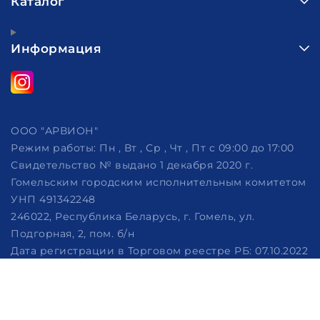
Каталог
Информация
ООО "АРВИОН"
Режим работы:
Пн , Вт , Ср , Чт , Пт c 09:00 до 17:00
Свидетельство № выдано 1 декабря 2020 г.
Гомельским городским исполнительным комитетом
УНП 491342248
246022, Республика Беларусь, г. Гомель, ул.
Подгорная, 2, пом. б/н
Дата регистрации в Торговом реестре РБ: 07.10.2022
Рассмотрение обращений потребителей, телефон
+375 (29) 320-86-62, +375 (29) 114-57-14, email:
info@arvion.by