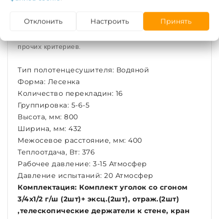
смогут выбрать разную конфигурацию, исходя из
Отклонить
Настроить
Принять
собственных требований, параметров помещения,
где осуществляется монтаж, частоты сушки белья и
прочих критериев.
Тип полотенцесушителя: Водяной
Форма: Лесенка
Количество перекладин: 16
Группировка: 5-6-5
Высота, мм: 800
Ширина, мм: 432
Межосевое расстояние, мм: 400
Теплоотдача, Вт: 376
Рабочее давление: 3-15 Атмосфер
Давление испытаний: 20 Атмосфер
Комплектация: Комплект уголок со сгоном
3/4х1/2 г/ш (2шт)+ эксц.(2шт), отраж.(2шт)
,телескопические держатели к стене, кран