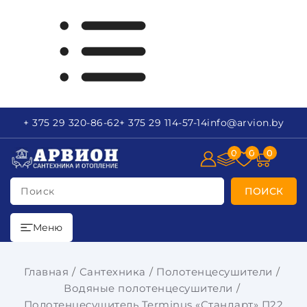
+ 375 29
320-86-62
+ 375 29
114-57-14
info
@arvion.by
0
0
0
Поиск
ПОИСК
Меню
Главная
Сантехника
Полотенцесушители
Водяные полотенцесушители
Полотенцесушитель Terminus «Стандарт» П22