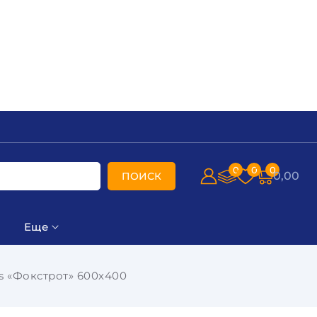
0
0
0
0,00
ПОИСК
Еще
s «Фокстрот» 600х400