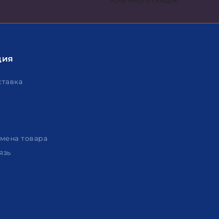
Хочу много скидок!
ция
ставка
амена товара
язь