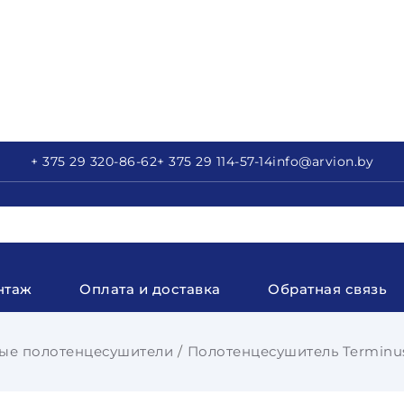
+ 375 29
320-86-62
+ 375 29
114-57-14
info
@arvion.by
нтаж
Оплата и доставка
Обратная связь
ые полотенцесушители
Полотенцесушитель Terminu