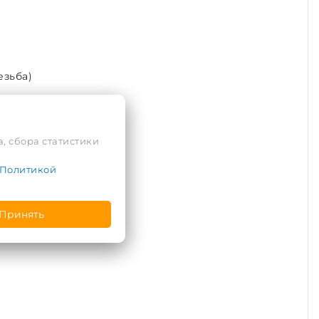
езьба)
, сбора статистики
Политикой
Принять