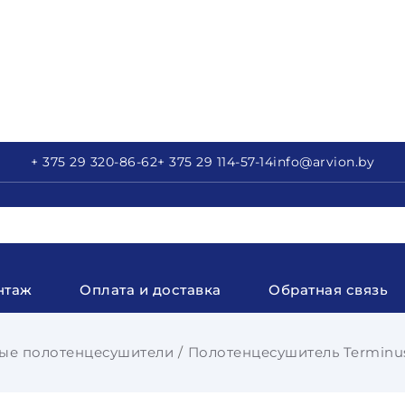
+ 375 29
320-86-62
+ 375 29
114-57-14
info
@arvion.by
нтаж
Оплата и доставка
Обратная связь
ые полотенцесушители
Полотенцесушитель Terminu