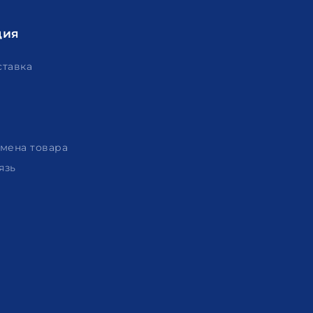
ция
ставка
амена товара
язь