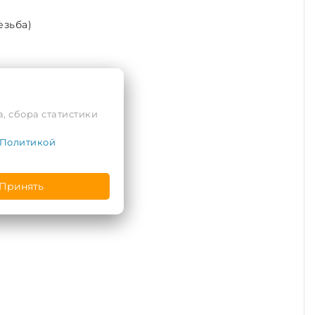
езьба)
, сбора статистики
Политикой
Принять