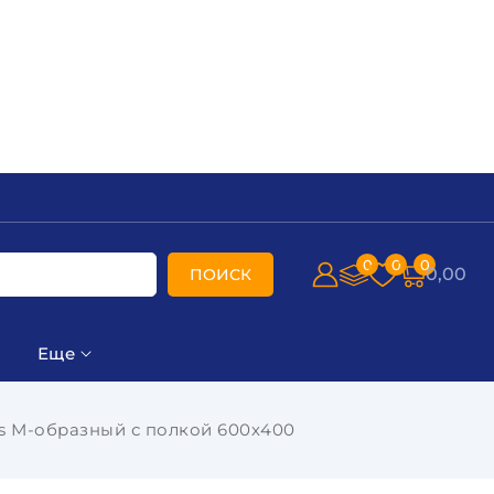
0
0
0
0,00
ПОИСК
Еще
s М-образный с полкой 600х400