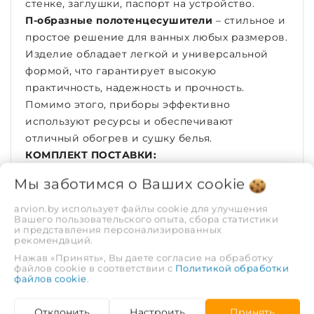
стенке, заглушки, паспорт на устройство.
П-образные полотенцесушители
– стильное и
простое решение для ванных любых размеров.
Изделие обладает легкой и универсальной
формой, что гарантирует высокую
практичность, надежность и прочность.
Помимо этого, приборы эффективно
используют ресурсы и обеспечивают
отличный обогрев и сушку белья.
КОМПЛЕКТ ПОСТАВКИ:
паспорт изделия
Мы заботимся о Ваших
cookie
ТЕХНИЧЕСКИЕ ХАРАКТЕРИСТИКИ:
arvion.by использует файлы cookie для улучшения
Вашего пользовательского опыта, сбора статистики
Ширина: 500 мм
и представления персонализированных
Высота: 500 мм
рекомендаций.
Межосевое расстояние: 500 мм
Нажав «Принять», Вы даете согласие на обработку
файлов cookie в соответствии с
Политикой обработки
Теплоотдача: 110 Вт
файлов cookie
.
Количество перекладин: –
Группировка: –
Отклонить
Настроить
Принять