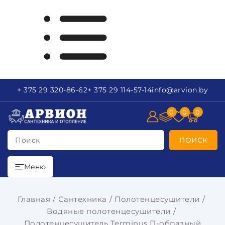
+ 375 29
320-86-62
+ 375 29
114-57-14
info
@arvion.by
0
0
0
Поиск
ПОИСК
Меню
Главная
Сантехника
Полотенцесушители
Водяные полотенцесушители
Полотенцесушитель Terminus П-образный