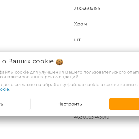
300х60х155
Хром
шт
0,139
я о Ваших
cookie
0,00037
 файлы cookie для улучшения Вашего пользовательского опыта
рсонализированных рекомендаций.
даете согласие на обработку файлов cookie в соответствии с
10
okie
.
100
ть
Настроить
4630053743010