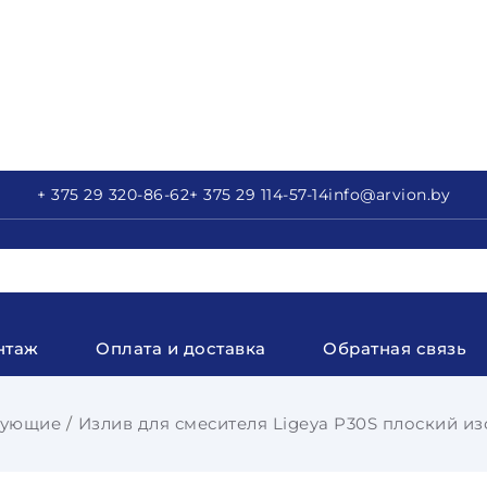
+ 375 29
320-86-62
+ 375 29
114-57-14
info
@arvion.by
нтаж
Оплата и доставка
Обратная связь
тующие
Излив для смесителя Ligeya P30S плоский из