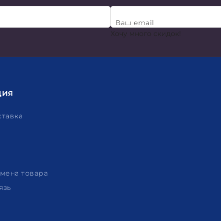
Ваш email
Хочу много скидок!
ция
ставка
амена товара
язь