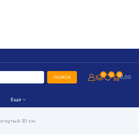
0
0
0
0,00
ПОИСК
Еще
огнутый 30 см.