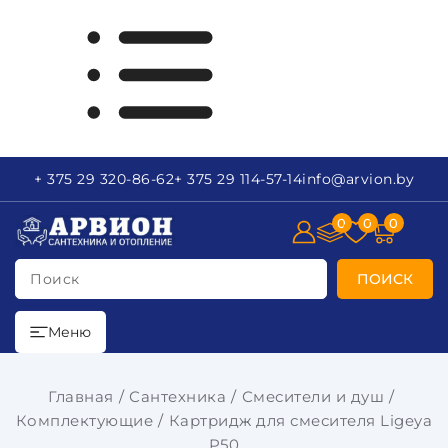
+ 375 29
320-86-62
+ 375 29
114-57-14
info
@arvion.by
0
0
0
Поиск
ПОИСК
Меню
Главная
Сантехника
Смесители и душ
Комплектующие
Картридж для смесителя Ligeya
P50