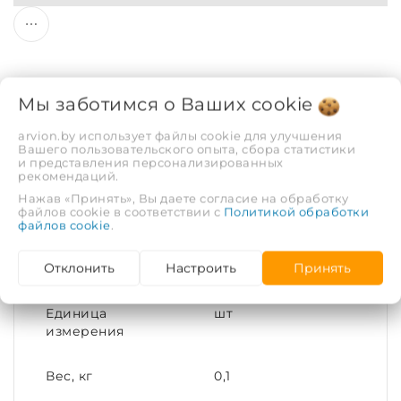
Мы заботимся о Ваших
cookie
arvion.by использует файлы cookie для улучшения
Описание
Отзывы
Вашего пользовательского опыта, сбора статистики
и представления персонализированных
рекомендаций.
ХАРАКТЕРИСТИКИ
Нажав «Принять», Вы даете согласие на обработку
файлов cookie в соответствии с
Политикой обработки
файлов cookie
.
Размеры упаковки
250х77х210
Отклонить
Настроить
Принять
Ш/В/Г, мм
Единица
шт
измерения
Вес, кг
0,1