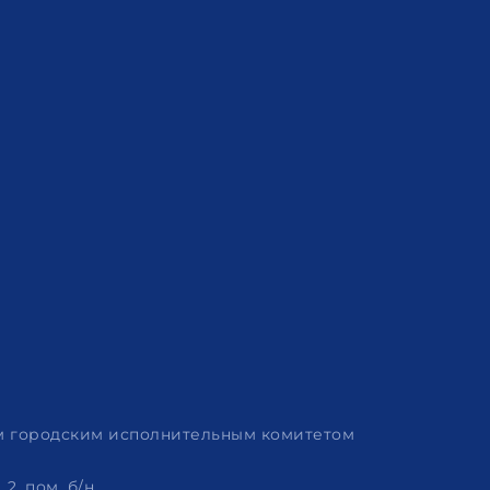
им городским исполнительным комитетом
2, пом. б/н