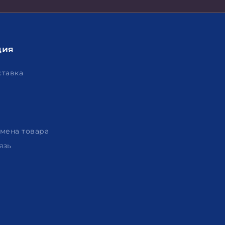
ция
ставка
амена товара
язь