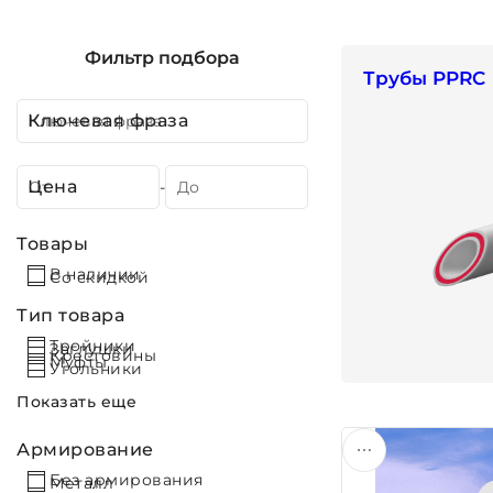
Фильтр подбора
Трубы PPRC
Ключевая фраза
Цена
-
Товары
В наличии
Со скидкой
Тип товара
Тройники
Заглушки
Крестовины
Муфты
Угольники
Показать еще
Армирование
Без армирования
Металл