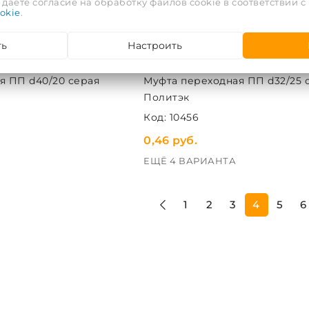
даете согласие на обработку файлов cookie в соответствии с
okie
.
ть
Настроить
я ПП d40/20 серая
Муфта переходная ПП d32/25 
Политэк
Код: 10456
0,46 руб.
ЕЩЁ 4 ВАРИАНТА
1
2
3
4
5
6