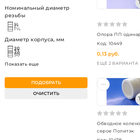
Номинальный диаметр
резьбы
½
¾
1
1¼
Опора ПП одинар
Диаметр корпуса, мм
Код: 10449
20
25
32
40
0,13 руб.
50
ЕЩЁ 2 ВАРИАНТА
Показать еще
ПОДОБРАТЬ
ОЧИСТИТЬ
Обводное колено
серое Политэк
Код: 10478