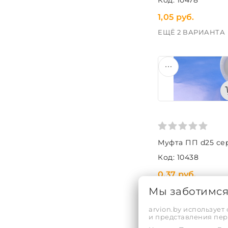
1,05 руб.
ЕЩЁ 2 ВАРИАНТА
Муфта ПП d25 се
Код: 10438
0,37 руб.
ЕЩЁ 2 ВАРИАНТА
Мы заботимс
arvion.by использует
и представления пе