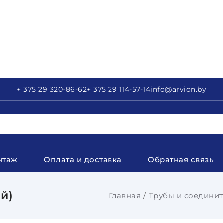
+ 375 29
320-86-62
+ 375 29
114-57-14
info
@arvion.by
нтаж
Оплата и доставка
Обратная связь
й)
Главная
Трубы и соединит