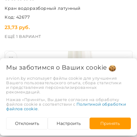
Кран водоразборный латунный
Код: 42677
23,73 руб.
ЕЩЁ 1 ВАРИАНТ
Мы заботимся о Ваших
cookie
arvion.by использует файлы cookie для улучшения
Вашего пользовательского опыта, сбора статистики
и представления персонализированных
рекомендаций.
Кран водоразборный пластик
Нажав «Принять», Вы даете согласие на обработку
Код: 42678
файлов cookie в соответствии с
Политикой обработки
файлов cookie
.
15,40 руб.
Отклонить
Настроить
Принять
ЕЩЁ 1 ВАРИАНТ