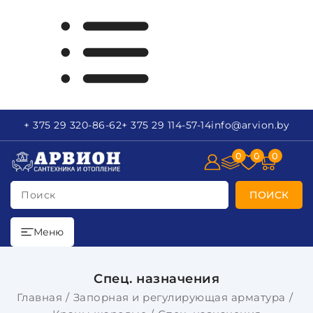
+ 375 29
320-86-62
+ 375 29
114-57-14
info
@arvion.by
0
0
0
Поиск
ПОИСК
Меню
Спец. назначения
Главная
Запорная и регулирующая арматура