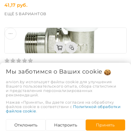
41,17 руб.
ЕЩЁ 5 ВАРИАНТОВ
Клапан регулирующий угловой STI 3/4
Мы заботимся о Ваших
cookie
Код: 46016
arvion.by использует файлы cookie для улучшения
Вашего пользовательского опыта, сбора статистики
27,03 руб.
и представления персонализированных
рекомендаций.
ЕЩЁ 3 ВАРИАНТА
Нажав «Принять», Вы даете согласие на обработку
файлов cookie в соответствии с
Политикой обработки
файлов cookie
.
Отклонить
Настроить
Принять