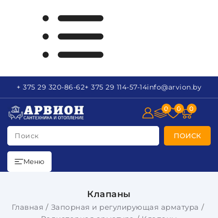
+ 375 29
320-86-62
+ 375 29
114-57-14
info
@arvion.by
0
0
0
Поиск
ПОИСК
Меню
Клапаны
Главная
Запорная и регулирующая арматура