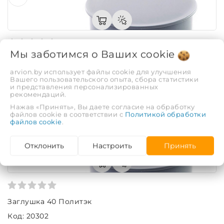
Мы заботимся о Ваших
cookie
Заглушка 50 Политэк
arvion.by использует файлы cookie для улучшения
Код: 36299
Вашего пользовательского опыта, сбора статистики
и представления персонализированных
0,82 руб.
рекомендаций.
ЕЩЁ 3 ВАРИАНТА
Нажав «Принять», Вы даете согласие на обработку
файлов cookie в соответствии с
Политикой обработки
файлов cookie
.
Отклонить
Настроить
Принять
Заглушка 40 Политэк
Код: 20302