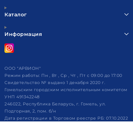
Каталог
Информация
ООО "АРВИОН"
Режим работы:
Пн , Вт , Ср , Чт , Пт c 09:00 до 17:00
Свидетельство № выдано 1 декабря 2020 г.
Гомельским городским исполнительным комитетом
УНП 491342248
246022, Республика Беларусь, г. Гомель, ул.
Подгорная, 2, пом. б/н
Дата регистрации в Торговом реестре РБ: 07.10.2022
Рассмотрение обращений потребителей, телефон
+375 (29) 320-86-62, +375 (29) 114-57-14, email: