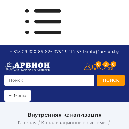
+ 375 29
320-86-62
+ 375 29
114-57-14
info
@arvion.by
0
0
0
Поиск
ПОИСК
Меню
Внутренняя канализация
Главная
Канализационные системы