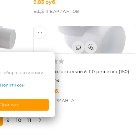
9,83 руб.
ЕЩЁ 11 ВАРИАНТОВ
ка (150)
Трап горизонтальный 110 решетка (150)
, сбора статистики
Код: 42404
Политикой
14,70 руб.
ЕЩЁ 3 ВАРИАНТА
Принять
9
10
11