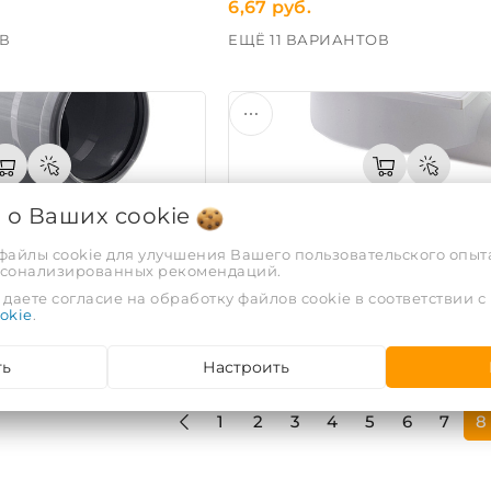
6,67 руб.
В
ЕЩЁ 11 ВАРИАНТОВ
я о Ваших
cookie
10х87° Политэк
Трап горизонтальный 50 решет
 файлы cookie для улучшения Вашего пользовательского опыта
рсонализированных рекомендаций.
Код: 42405
даете согласие на обработку файлов cookie в соответствии с
okie
.
7,75 руб.
В
ЕЩЁ 3 ВАРИАНТА
ть
Настроить
1
2
3
4
5
6
7
8