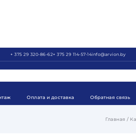
+ 375 29
320-86-62
+ 375 29
114-57-14
info
@arvion.by
нтаж
Оплата и доставка
Обратная связь
Главная
Ка