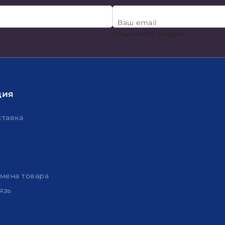
Ваш email
Хочу много скидок!
ция
ставка
амена товара
язь