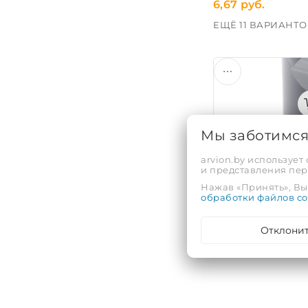
6,67 руб.
ЕЩЁ 11 ВАРИАНТО
Мы заботимс
Тройник ПП 110х1
arvion.by использует
и представления пе
Код: 18599
Нажав «Принять», Вы 
обработки файлов co
8,98 руб.
ЕЩЁ 11 ВАРИАНТО
Отклони