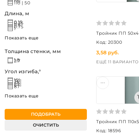
110
110 | 50
Длина, м
0.15
0.25
0.5
0.75
1
Тройник ПП 50х4
Показать еще
Код: 20300
Толщина стенки, мм
3,58 руб.
1.8
2.7
ЕЩЁ 11 ВАРИАНТО
Угол изгиба,°
15°
30°
45°
67°
87°
Показать еще
ПОДОБРАТЬ
Тройник ПП 110х
ОЧИСТИТЬ
Код: 18596