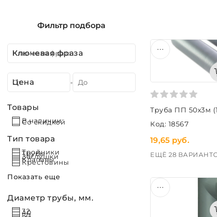
Фильтр подбора
Ключевая фраза
Цена
-
Товары
Труба ПП 50х3м (
В наличии
Со скидкой
Код: 18567
Тип товара
19,65 руб.
Тройники
Трубы
ЕЩЁ 28 ВАРИАНТ
Заглушки
Клапаны
Крестовины
Показать еще
Диаметр трубы, мм.
32
40
50