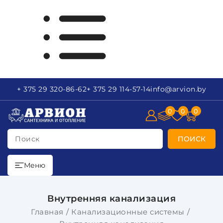
+ 375 29
320-86-62
+ 375 29
114-57-14
info
@arvion.by
0
0
0
Поиск
ПОИСК
Меню
Внутренняя канализация
Главная
Канализационные системы