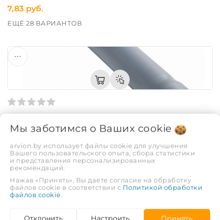
7,83 руб.
ЕЩЁ 28 ВАРИАНТОВ
Труба ПП 110х0,25м (2,7мм) Политэк
Мы заботимся о Ваших
cookie
Код: 18569
arvion.by использует файлы cookie для улучшения
10,12 руб.
Вашего пользовательского опыта, сбора статистики
и представления персонализированных
ЕЩЁ 28 ВАРИАНТОВ
рекомендаций.
Нажав «Принять», Вы даете согласие на обработку
файлов cookie в соответствии с
Политикой обработки
файлов cookie
.
Отклонить
Настроить
Принять