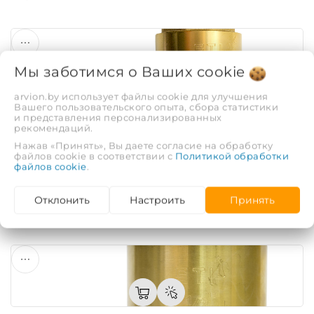
Мы заботимся о Ваших
cookie
arvion.by использует файлы cookie для улучшения
Вашего пользовательского опыта, сбора статистики
и представления персонализированных
рекомендаций.
Клапан обратный пружинный STI 32 (пластиковый
Нажав «Принять», Вы даете согласие на обработку
шток)
файлов cookie в соответствии с
Политикой обработки
файлов cookie
.
Код: 42570
30,60 руб.
Отклонить
Настроить
Принять
ЕЩЁ 11 ВАРИАНТОВ