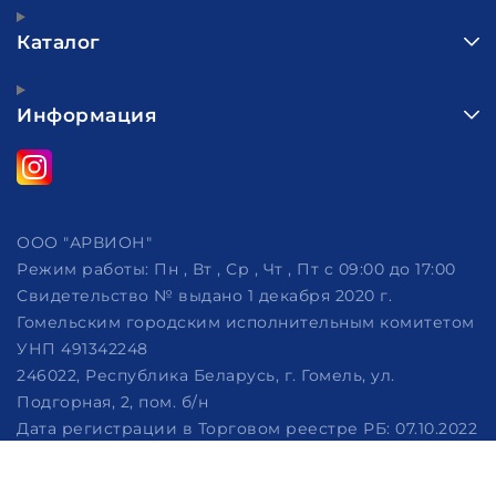
Каталог
Информация
ООО "АРВИОН"
Режим работы:
Пн , Вт , Ср , Чт , Пт c 09:00 до 17:00
Свидетельство № выдано 1 декабря 2020 г.
Гомельским городским исполнительным комитетом
УНП 491342248
246022, Республика Беларусь, г. Гомель, ул.
Подгорная, 2, пом. б/н
Дата регистрации в Торговом реестре РБ: 07.10.2022
Рассмотрение обращений потребителей, телефон
+375 (29) 320-86-62, +375 (29) 114-57-14, email: